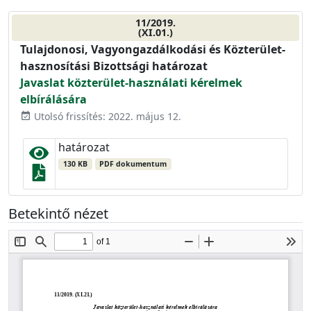
11/2019.
(XI.01.)
Tulajdonosi, Vagyongazdálkodási és Közterület-
hasznosítási Bizottsági határozat
Javaslat közterület-használati kérelmek
elbírálására
Utolsó frissítés: 2022. május 12.
event_available
határozat
130 KB
PDF dokumentum
Betekintő nézet