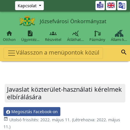
Ugrás a fő tartalomra

Kapcsolat
Józsefvárosi Önkormányzat




Otthon
Ügyintéz…
Részvétel
Átláthat…
Pázmány
Állami k…
Válasszon a menüpontok közül

Javaslat közterület-használati kérelmek
elbírálására
Megosztás Facebook-on
event_available
Utolsó frissítés:
2022. május 11.
(Létrehozva:
2022. május
11.
)