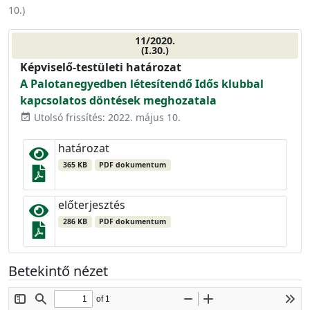
10.
)
11/2020.
(I.30.)
Képviselő-testületi határozat
A Palotanegyedben létesítendő Idős klubbal
kapcsolatos döntések meghozatala
Utolsó frissítés: 2022. május 10.
event_available
határozat
365 KB
PDF dokumentum
előterjesztés
286 KB
PDF dokumentum
Betekintő nézet