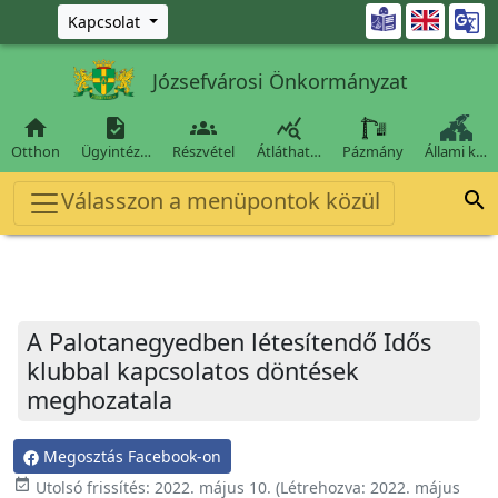
Ugrás a fő tartalomra

Kapcsolat
Józsefvárosi Önkormányzat




Otthon
Ügyintéz…
Részvétel
Átláthat…
Pázmány
Állami k…
Válasszon a menüpontok közül

A Palotanegyedben létesítendő Idős
klubbal kapcsolatos döntések
meghozatala
Megosztás Facebook-on
event_available
Utolsó frissítés:
2022. május 10.
(Létrehozva:
2022. május