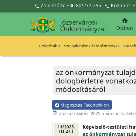
Ugrás a fő tartalomra
Zöld szám: +36 80/277-256
Központ: +



Józsefvárosi
Önkormányzat
Otthon
Hirdetőtábla
Szolgáltatások és intézmények
Városfe
az önkormányzat tulajd
dologbérletre vonatkozó
módosításáról
Megosztás Facebook-on
event_available
Utolsó frissítés:
2025. március 4.
(Létr
Képviselő-testületi h
11/2025.
(II.27.)
az önkormányzat tulaj