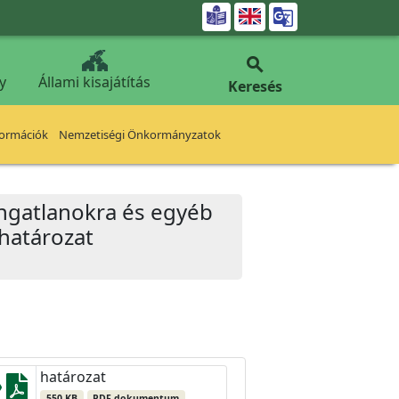


y
Állami kisajátítás
Keresés
formációk
Nemzetiségi Önkormányzatok
ingatlanokra és egyéb
 határozat
határozat
550 KB
PDF dokumentum