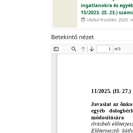
ingatlanokra és egyéb
15/2023. (II. 23.) szá
Utolsó frissítés: 2025. 
event_available
Betekintő nézet