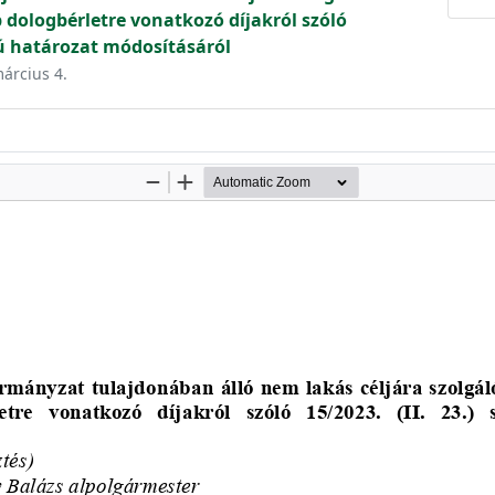
 dologbérletre vonatkozó díjakról szóló
mú határozat módosításáról
március 4.