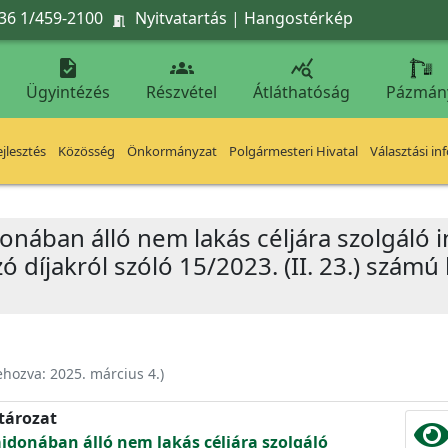
36 1/459-2100
Nyitvatartás
|
Hangostérkép




Ügyintézés
Részvétel
Átláthatóság
Pázmán
jlesztés
Közösség
Önkormányzat
Polgármesteri Hivatal
Választási in
onában álló nem lakás céljára szolgáló 
 díjakról szóló 15/2023. (II. 23.) számú
ehozva:
2025. március 4.
)
atározat
donában álló nem lakás céljára szolgáló