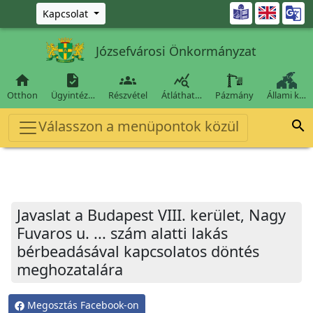
Ugrás a fő tartalomra

Kapcsolat
Józsefvárosi Önkormányzat




Otthon
Ügyintéz…
Részvétel
Átláthat…
Pázmány
Állami k…
Válasszon a menüpontok közül

Javaslat a Budapest VIII. kerület, Nagy
Fuvaros u. ... szám alatti lakás
bérbeadásával kapcsolatos döntés
meghozatalára
Megosztás Facebook-on