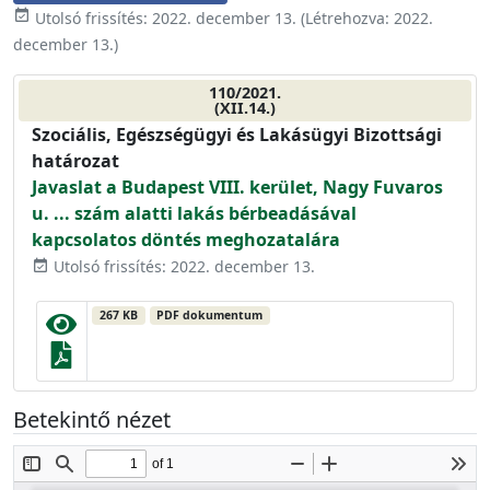
event_available
Utolsó frissítés:
2022. december 13.
(Létrehozva:
2022.
december 13.
)
110/2021.
(XII.14.)
Szociális, Egészségügyi és Lakásügyi Bizottsági
határozat
Javaslat a Budapest VIII. kerület, Nagy Fuvaros
u. ... szám alatti lakás bérbeadásával
kapcsolatos döntés meghozatalára
Utolsó frissítés: 2022. december 13.
event_available
267 KB
PDF dokumentum
Betekintő nézet