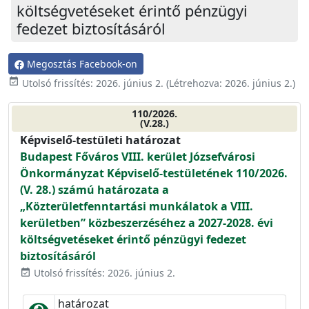
költségvetéseket érintő pénzügyi
fedezet biztosításáról
Megosztás Facebook-on
event_available
Utolsó frissítés:
2026. június 2.
(Létrehozva:
2026. június 2.
)
110/2026.
(V.28.)
Képviselő-testületi határozat
Budapest Főváros VIII. kerület Józsefvárosi
Önkormányzat Képviselő-testületének 110/2026.
(V. 28.) számú határozata a
„Közterületfenntartási munkálatok a VIII.
kerületben” közbeszerzéséhez a 2027-2028. évi
költségvetéseket érintő pénzügyi fedezet
biztosításáról
Utolsó frissítés: 2026. június 2.
event_available
határozat