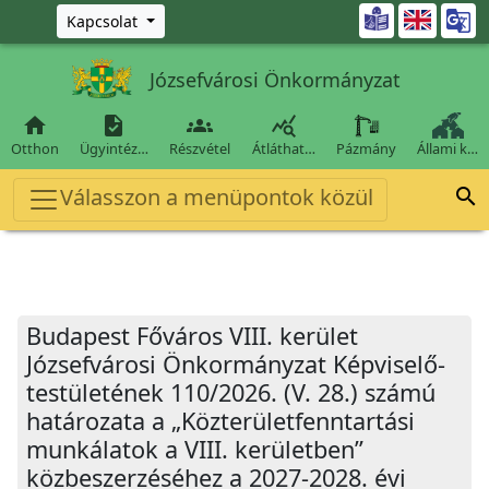
Ugrás a fő tartalomra

Kapcsolat
Józsefvárosi Önkormányzat




Otthon
Ügyintéz…
Részvétel
Átláthat…
Pázmány
Állami k…
Válasszon a menüpontok közül

Budapest Főváros VIII. kerület
Józsefvárosi Önkormányzat Képviselő-
testületének 110/2026. (V. 28.) számú
határozata a „Közterületfenntartási
munkálatok a VIII. kerületben”
közbeszerzéséhez a 2027-2028. évi