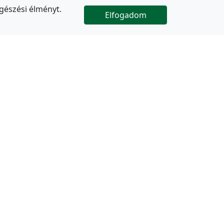
gészési élményt.
Elfogadom

Az oldal folytatódik