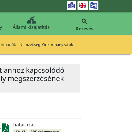


y
Állami kisajátítás
Keresés
formációk
Nemzetiségi Önkormányzatok
gatlanhoz kapcsolódó
ély megszerzésének
határozat
124 KB
PDF dokumentum