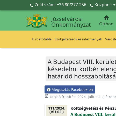
Ugrás a fő tartalomra
Zöld szám: +36 80/277-256
Központ: +



Józsefvárosi
Önkormányzat
Otthon
Hirdetőtábla
Szolgáltatások és intézmények
Városfe
A Budapest VIII. kerüle
késedelmi kötbér elen
határidő hosszabbításá
Megosztás Facebook-on
event_available
Utolsó frissítés:
2024. július 4.
(Létreh
Költségvetési és Pénz
111/2024.
(VII.02.)
A Budapest VIII. kerül