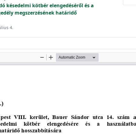
ó késedelmi kötbér elengedéséről és a
gedély megszerzésének határidő
úlius 4.