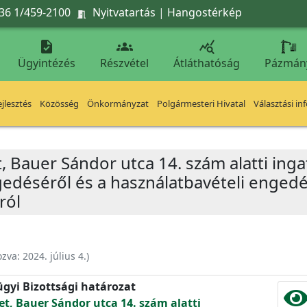
36 1/459-2100
Nyitvatartás
|
Hangostérkép




Ügyintézés
Részvétel
Átláthatóság
Pázmán
jlesztés
Közösség
Önkormányzat
Polgármesteri Hivatal
Választási in
t, Bauer Sándor utca 14. szám alatti in
gedéséről és a használatbavételi enged
ról
ozva:
2024. július 4.
)
ügyi Bizottsági határozat
et, Bauer Sándor utca 14. szám alatti