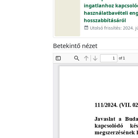
ingatlanhoz kapcsolód
használatbavételi en
hosszabbításáról
Utolsó frissítés: 2024. j
event_available
Betekintő nézet