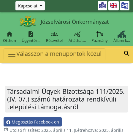
Ugrás a fő tartalomra

Kapcsolat
Józsefvárosi Önkormányzat




Otthon
Ügyintéz…
Részvétel
Átláthat…
Pázmány
Állami k…
Válasszon a menüpontok közül

Társadalmi Ügyek Bizottsága 111/2025.
(IV. 07.) számú határozata rendkívüli
települési támogatásról
Megosztás Facebook-on
event_available
Utolsó frissítés:
2025. április 11.
(Létrehozva:
2025. április