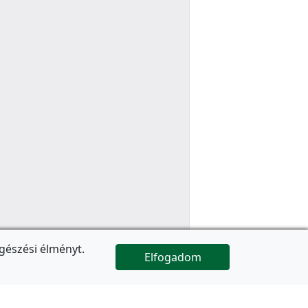
gészési élményt.
Elfogadom

Az oldal folytatódik