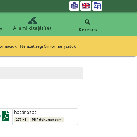


y
Állami kisajátítás
Keresés
formációk
Nemzetiségi Önkormányzatok
határozat
279 KB
PDF dokumentum