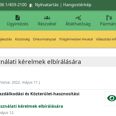
36 1/459-2100
Nyitvatartás
|
Hangostérkép




Ügyintézés
Részvétel
Átláthatóság
Pázmán
jlesztés
Közösség
Önkormányzat
Polgármesteri Hivatal
Választási in
ználati kérelmek elbírálására
ehozva:
2022. május 11.
)
zdálkodási és Közterület-hasznosítási
asználati kérelmek elbírálására
május 12.