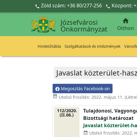
Ugrás a fő tartalomra
Zöld szám: +36 80/277-256
Központ: +



Józsefvárosi
Önkormányzat
Otthon
Hirdetőtábla
Szolgáltatások és intézmények
Városfe
Javaslat közterület-has
Megosztás Facebook-on
event_available
Utolsó frissítés:
2022. május 11.
(Létr
Tulajdonosi, Vagyonga
112/2020.
(II.06.)
Bizottsági határozat
Javaslat közterület-h
Utolsó frissítés: 2022. 
event_available