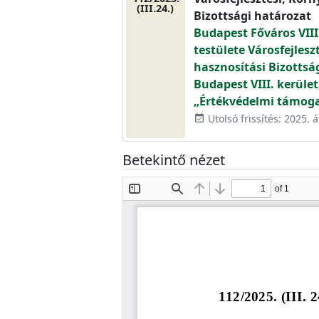
(III.24.)
Bizottsági határozat
Budapest Főváros VIII
testülete Városfejlesz
hasznosítási Bizottsá
Budapest VIII. kerület
„Értékvédelmi támoga
Utolsó frissítés: 2025. áp
event_available
Betekintő nézet