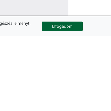
gészési élményt.
Elfogadom

Az oldal folytatódik