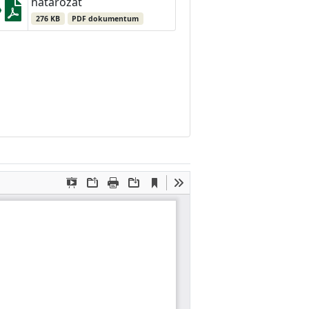
határozat
276 KB
PDF dokumentum