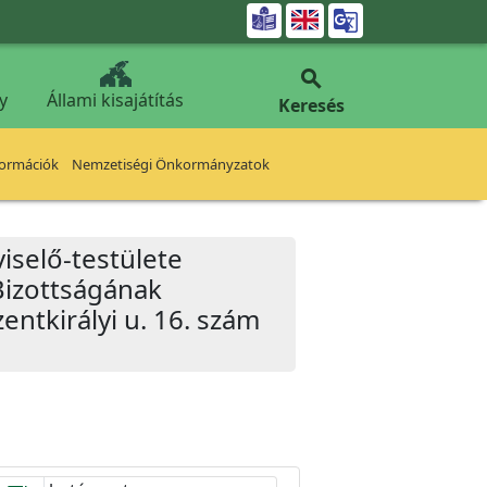


y
Állami kisajátítás
Keresés
formációk
Nemzetiségi Önkormányzatok
iselő-testülete
Bizottságának
zentkirályi u. 16. szám