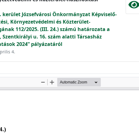
. kerület Józsefvárosi Önkormányzat Képviselő-
tési, Környezetvédelmi és Közterület-
gának 112/2025. (III. 24.) számú határozata a
, Szentkirályi u. 16. szám alatti Társasház
tások 2024” pályázatáról
rilis 4.