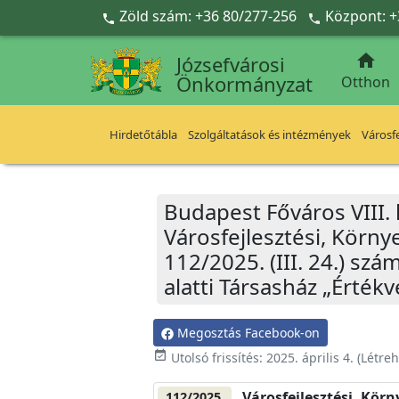
Ugrás a fő tartalomra
Zöld szám: +36 80/277-256
Központ: +



Józsefvárosi
Önkormányzat
Otthon
Hirdetőtábla
Szolgáltatások és intézmények
Városfe
Budapest Főváros VIII.
Városfejlesztési, Körn
112/2025. (III. 24.) szá
alatti Társasház „Érté
Megosztás Facebook-on
event_available
Utolsó frissítés:
2025. április 4.
(Létre
Városfejlesztési, Kör
112/2025.