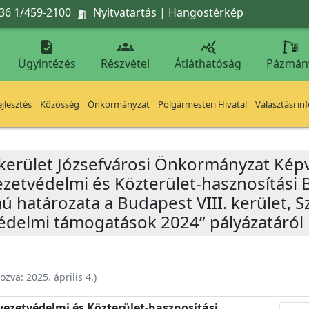
36 1/459-2100
Nyitvatartás
|
Hangostérkép




Ügyintézés
Részvétel
Átláthatóság
Pázmán
jlesztés
Közösség
Önkormányzat
Polgármesteri Hivatal
Választási in
 kerület Józsefvárosi Önkormányzat Képv
yezetvédelmi és Közterület-hasznosítási 
mú határozata a Budapest VIII. kerület, S
kvédelmi támogatások 2024” pályázatáról
hozva:
2025. április 4.
)
nyezetvédelmi és Közterület-hasznosítási