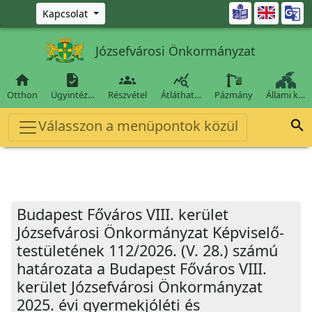
Ugrás a fő tartalomra

Kapcsolat
Józsefvárosi Önkormányzat




Otthon
Ügyintéz…
Részvétel
Átláthat…
Pázmány
Állami k…
Válasszon a menüpontok közül

Budapest Főváros VIII. kerület
Józsefvárosi Önkormányzat Képviselő-
testületének 112/2026. (V. 28.) számú
határozata a Budapest Főváros VIII.
kerület Józsefvárosi Önkormányzat
2025. évi gyermekjóléti és