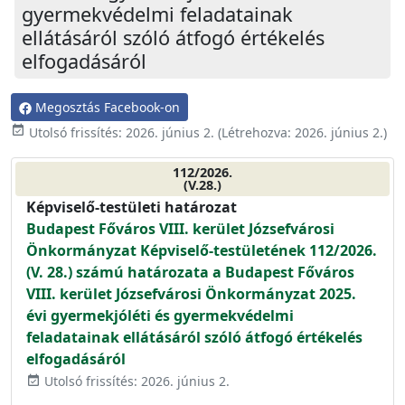
gyermekvédelmi feladatainak
ellátásáról szóló átfogó értékelés
elfogadásáról
Megosztás Facebook-on
event_available
Utolsó frissítés:
2026. június 2.
(Létrehozva:
2026. június 2.
)
112/2026.
(V.28.)
Képviselő-testületi határozat
Budapest Főváros VIII. kerület Józsefvárosi
Önkormányzat Képviselő-testületének 112/2026.
(V. 28.) számú határozata a Budapest Főváros
VIII. kerület Józsefvárosi Önkormányzat 2025.
évi gyermekjóléti és gyermekvédelmi
feladatainak ellátásáról szóló átfogó értékelés
elfogadásáról
Utolsó frissítés: 2026. június 2.
event_available