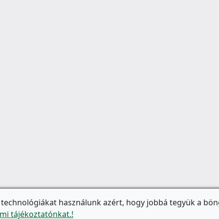
 technológiákat használunk azért, hogy jobbá tegyük a bön
mi tájékoztatónkat.!