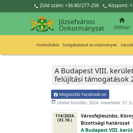
Ugrás a fő tartalomra
Zöld szám: +36 80/277-256
Központ: +



Józsefvárosi
Önkormányzat
Otthon
Hirdetőtábla
Szolgáltatások és intézmények
Városfe
A Budapest VIII. kerüle
felújítási támogatások 
Megosztás Facebook-on
event_available
Utolsó frissítés:
2024. november 27.
(L
Városfejlesztési, Kör
114/2024.
(XI.18.)
Bizottsági határozat
A Budapest VIII. kerül