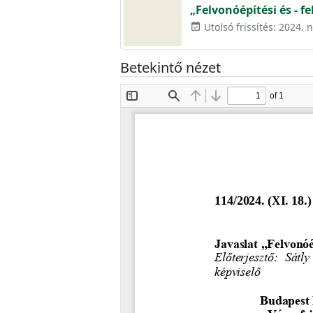
„Felvonóépítési és - f
Utolsó frissítés: 2024.
event_available
Betekintő nézet