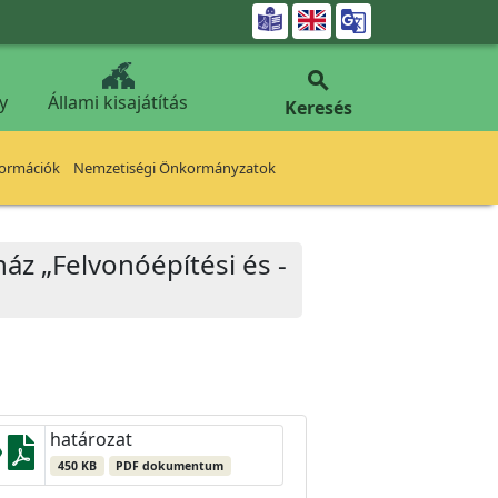


y
Állami kisajátítás
Keresés
formációk
Nemzetiségi Önkormányzatok
ház „Felvonóépítési és -
határozat
450 KB
PDF dokumentum