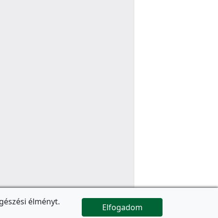
gészési élményt.
Elfogadom

Az oldal folytatódik