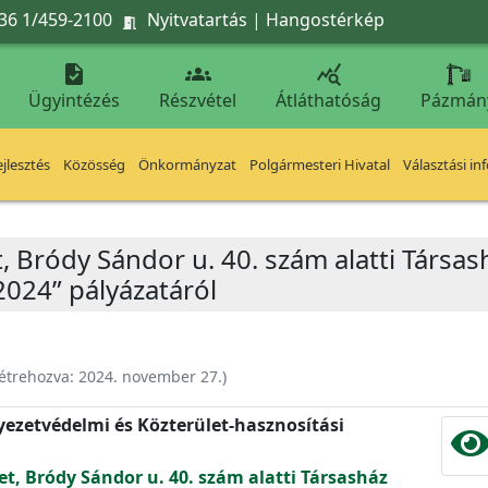
36 1/459-2100
Nyitvatartás
|
Hangostérkép




Ügyintézés
Részvétel
Átláthatóság
Pázmán
jlesztés
Közösség
Önkormányzat
Polgármesteri Hivatal
Választási in
t, Bródy Sándor u. 40. szám alatti Társas
2024” pályázatáról
étrehozva:
2024. november 27.
)
nyezetvédelmi és Közterület-hasznosítási
et, Bródy Sándor u. 40. szám alatti Társasház