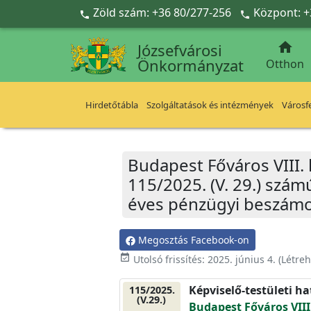
Ugrás a fő tartalomra
Zöld szám: +36 80/277-256
Központ: +



Józsefvárosi
Önkormányzat
Otthon
Hirdetőtábla
Szolgáltatások és intézmények
Városfe
Budapest Főváros VIII.
115/2025. (V. 29.) szám
éves pénzügyi beszámol
Megosztás Facebook-on
event_available
Utolsó frissítés:
2025. június 4.
(Létre
Képviselő-testületi h
115/2025.
(V.29.)
Budapest Főváros VIII