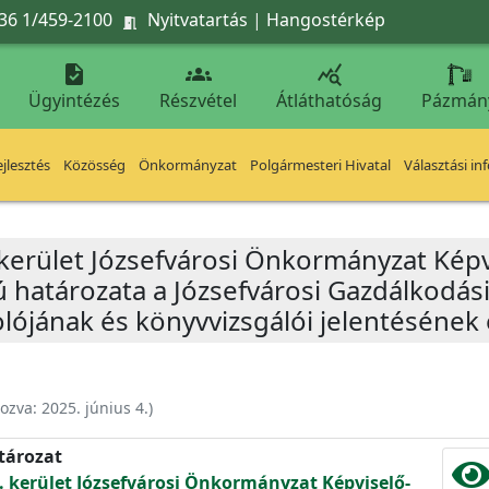
36 1/459-2100
Nyitvatartás
|
Hangostérkép




Ügyintézés
Részvétel
Átláthatóság
Pázmán
jlesztés
Közösség
Önkormányzat
Polgármesteri Hivatal
Választási in
 kerület Józsefvárosi Önkormányzat Képv
ú határozata a Józsefvárosi Gazdálkodás
ójának és könyvvizsgálói jelentésének 
hozva:
2025. június 4.
)
atározat
. kerület Józsefvárosi Önkormányzat Képviselő-