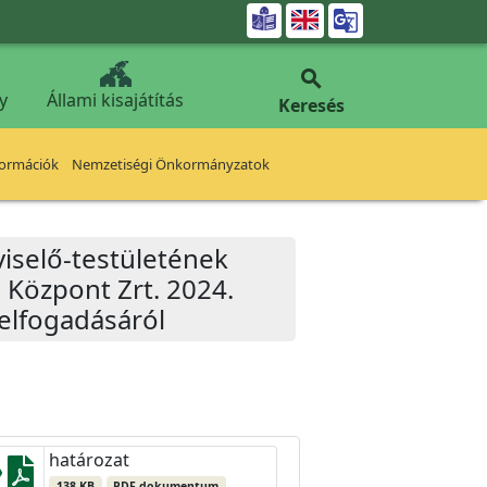


y
Állami kisajátítás
Keresés
formációk
Nemzetiségi Önkormányzatok
iselő-testületének
i Központ Zrt. 2024.
elfogadásáról
határozat
138 KB
PDF dokumentum