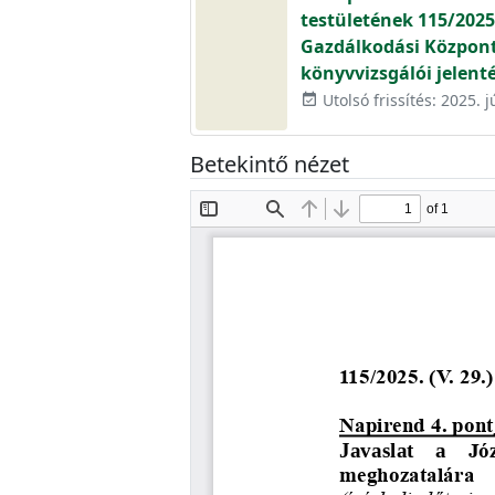
testületének 115/2025.
Gazdálkodási Központ 
könyvvizsgálói jelent
Utolsó frissítés: 2025. j
event_available
Betekintő nézet