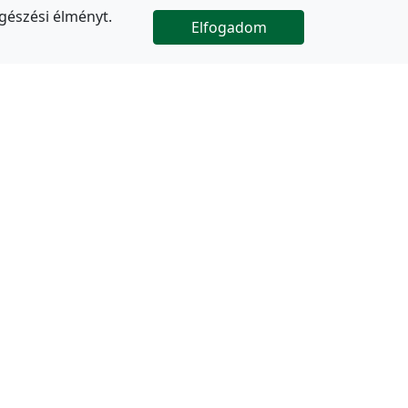
gészési élményt.
Elfogadom

Az oldal folytatódik