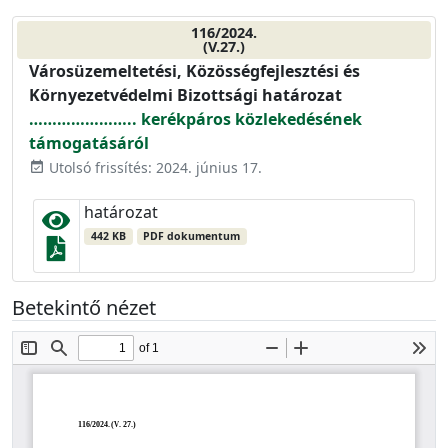
116/2024.
(V.27.)
Városüzemeltetési, Közösségfejlesztési és
Környezetvédelmi Bizottsági határozat
………………….. kerékpáros közlekedésének
támogatásáról
Utolsó frissítés: 2024. június 17.
event_available
határozat
442 KB
PDF dokumentum
Betekintő nézet