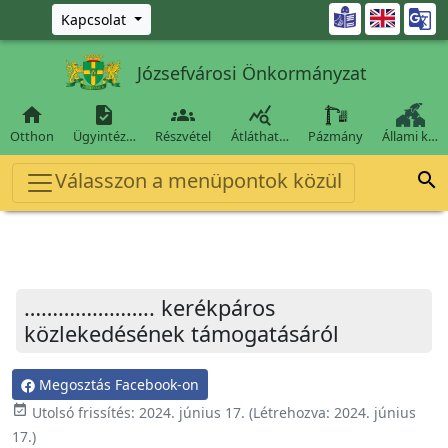
Ugrás a fő tartalomra

Kapcsolat
Józsefvárosi Önkormányzat




Otthon
Ügyintéz…
Részvétel
Átláthat…
Pázmány
Állami k…
Válasszon a menüpontok közül

………………….. kerékpáros
közlekedésének támogatásáról
Megosztás Facebook-on
event_available
Utolsó frissítés:
2024. június 17.
(Létrehozva:
2024. június
17.
)