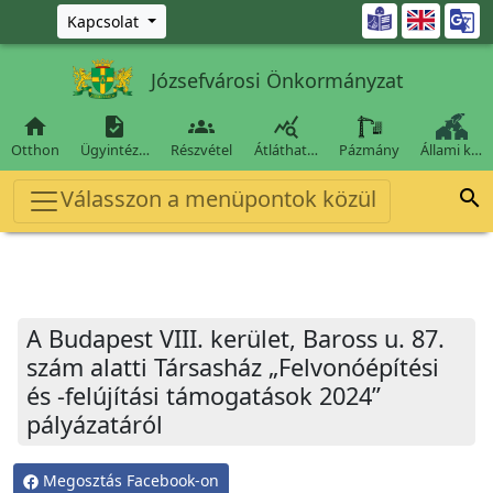
Ugrás a fő tartalomra

Kapcsolat
Józsefvárosi Önkormányzat




Otthon
Ügyintéz…
Részvétel
Átláthat…
Pázmány
Állami k…
Válasszon a menüpontok közül

A Budapest VIII. kerület, Baross u. 87.
szám alatti Társasház „Felvonóépítési
és -felújítási támogatások 2024”
pályázatáról
Megosztás Facebook-on