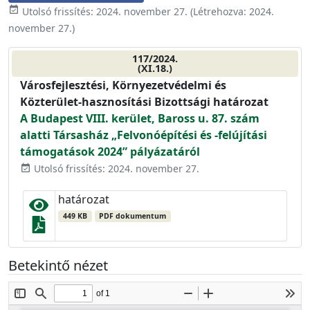
event_available
Utolsó frissítés:
2024. november 27.
(Létrehozva:
2024.
november 27.
)
117/2024.
(XI.18.)
Városfejlesztési, Környezetvédelmi és
Közterület-hasznosítási Bizottsági határozat
A Budapest VIII. kerület, Baross u. 87. szám
alatti Társasház „Felvonóépítési és -felújítási
támogatások 2024” pályázatáról
Utolsó frissítés: 2024. november 27.
event_available
határozat
449 KB
PDF dokumentum
Betekintő nézet