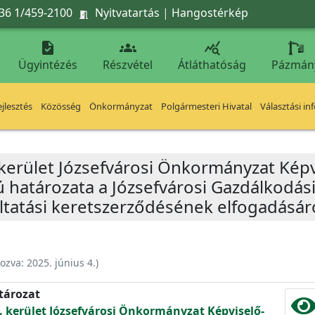
36 1/459-2100
Nyitvatartás
|
Hangostérkép




Ügyintézés
Részvétel
Átláthatóság
Pázmán
jlesztés
Közösség
Önkormányzat
Polgármesteri Hivatal
Választási in
 kerület Józsefvárosi Önkormányzat Képv
ú határozata a Józsefvárosi Gazdálkodás
áltatási keretszerződésének elfogadásár
hozva:
2025. június 4.
)
atározat
. kerület Józsefvárosi Önkormányzat Képviselő-