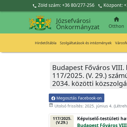
Ugrás a fő tartalomra
Zöld szám: +36 80/277-256
Központ: +



Józsefvárosi
Önkormányzat
Otthon
Hirdetőtábla
Szolgáltatások és intézmények
Városfe
Budapest Főváros VIII.
117/2025. (V. 29.) szám
2034. közötti közszolg
Megosztás Facebook-on
event_available
Utolsó frissítés:
2025. június 4.
(Létre
Képviselő-testületi h
117/2025.
(V.29.)
Budapest Főváros VIII