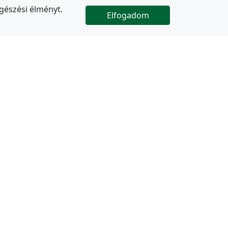
gészési élményt.
Elfogadom

Az oldal folytatódik