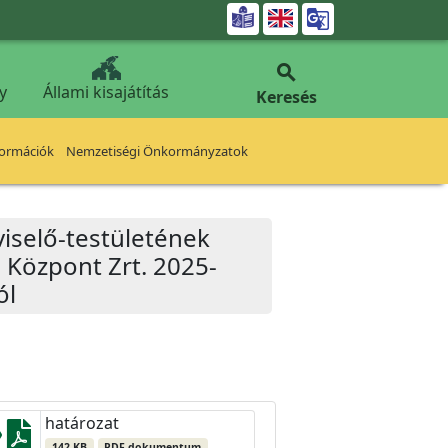


y
Állami kisajátítás
Keresés
formációk
Nemzetiségi Önkormányzatok
iselő-testületének
i Központ Zrt. 2025-
ól
határozat
142 KB
PDF dokumentum