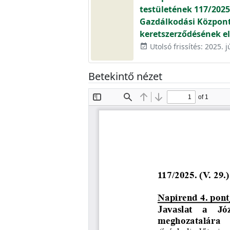
testületének 117/2025.
Gazdálkodási Központ 
keretszerződésének e
Utolsó frissítés: 2025. j
event_available
Betekintő nézet