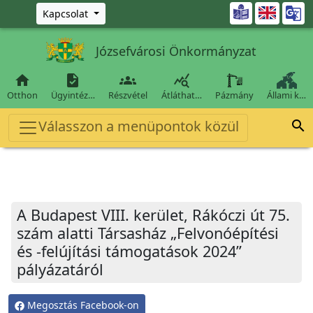
Ugrás a fő tartalomra

Kapcsolat
Józsefvárosi Önkormányzat




Otthon
Ügyintéz…
Részvétel
Átláthat…
Pázmány
Állami k…
Válasszon a menüpontok közül

A Budapest VIII. kerület, Rákóczi út 75.
szám alatti Társasház „Felvonóépítési
és -felújítási támogatások 2024”
pályázatáról
Megosztás Facebook-on