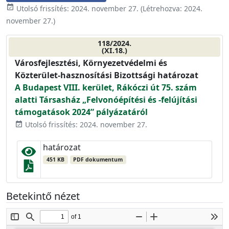
event_available
Utolsó frissítés:
2024. november 27.
(Létrehozva:
2024.
november 27.
)
118/2024.
(XI.18.)
Városfejlesztési, Környezetvédelmi és
Közterület-hasznosítási Bizottsági határozat
A Budapest VIII. kerület, Rákóczi út 75. szám
alatti Társasház „Felvonóépítési és -felújítási
támogatások 2024” pályázatáról
Utolsó frissítés: 2024. november 27.
event_available
határozat
451 KB
PDF dokumentum
Betekintő nézet