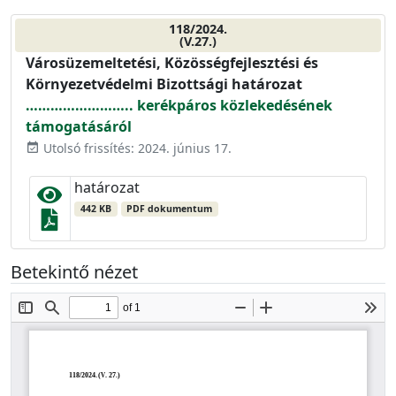
118/2024.
(V.27.)
Városüzemeltetési, Közösségfejlesztési és
Környezetvédelmi Bizottsági határozat
…………………….. kerékpáros közlekedésének
támogatásáról
Utolsó frissítés: 2024. június 17.
event_available
határozat
442 KB
PDF dokumentum
Betekintő nézet