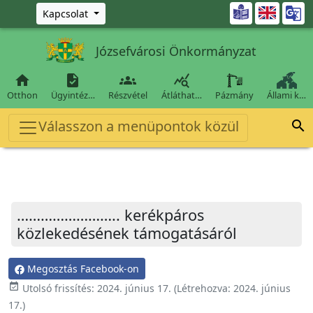
Ugrás a fő tartalomra

Kapcsolat
Józsefvárosi Önkormányzat




Otthon
Ügyintéz…
Részvétel
Átláthat…
Pázmány
Állami k…
Válasszon a menüpontok közül

…………………….. kerékpáros
közlekedésének támogatásáról
Megosztás Facebook-on
event_available
Utolsó frissítés:
2024. június 17.
(Létrehozva:
2024. június
17.
)