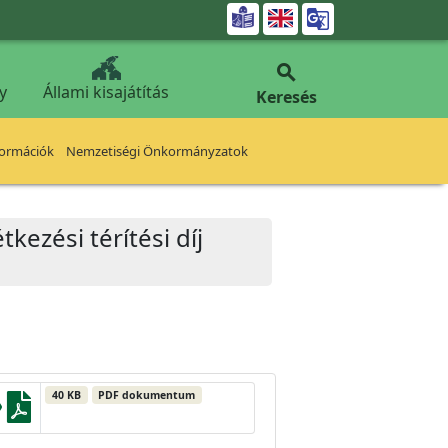


y
Állami kisajátítás
Keresés
formációk
Nemzetiségi Önkormányzatok
kezési térítési díj
40 KB
PDF dokumentum