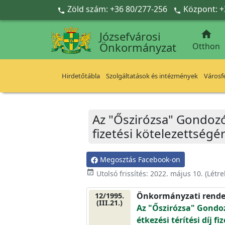
Ugrás a fő tartalomra
Zöld szám: +36 80/277-256
Központ: +



Józsefvárosi
Önkormányzat
Otthon
Hirdetőtábla
Szolgáltatások és intézmények
Városfe
Az "Őszirózsa" Gondozó s
fizetési kötelezettségér
Megosztás Facebook-on
event_available
Utolsó frissítés:
2022. május 10.
(Létr
Önkormányzati rende
12/1995.
(III.21.)
Az "Őszirózsa" Gondozó
étkezési térítési díj f