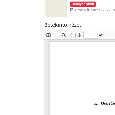
Hatályon kívül
Utolsó frissítés: 2022. 
event_available
Betekintő nézet