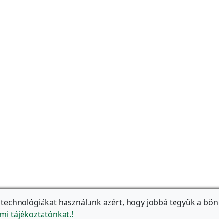
 technológiákat használunk azért, hogy jobbá tegyük a bön
mi tájékoztatónkat.!