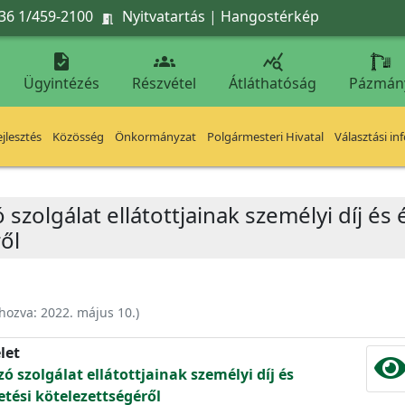
36 1/459-2100
Nyitvatartás
|
Hangostérkép




Ügyintézés
Részvétel
Átláthatóság
Pázmán
jlesztés
Közösség
Önkormányzat
Polgármesteri Hivatal
Választási in
zolgálat ellátottjainak személyi díj és ét
ől
ehozva:
2022. május 10.
)
let
 szolgálat ellátottjainak személyi díj és
izetési kötelezettségéről