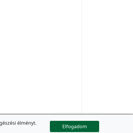
gészési élményt.
Elfogadom

Az oldal folytatódik