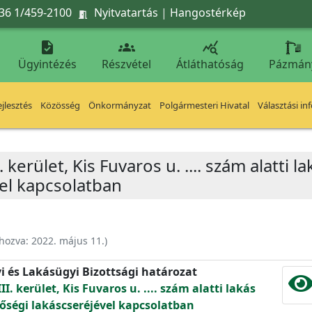
36 1/459-2100
Nyitvatartás
|
Hangostérkép




Ügyintézés
Részvétel
Átláthatóság
Pázmán
jlesztés
Közösség
Önkormányzat
Polgármesteri Hivatal
Választási in
 kerület, Kis Fuvaros u. .... szám alatti l
el kapcsolatban
ehozva:
2022. május 11.
)
yi és Lakásügyi Bizottsági határozat
I. kerület, Kis Fuvaros u. .... szám alatti lakás
őségi lakáscseréjével kapcsolatban