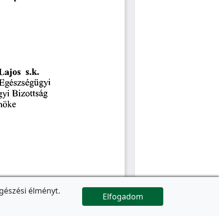
gészési élményt.
Elfogadom

Az oldal folytatódik