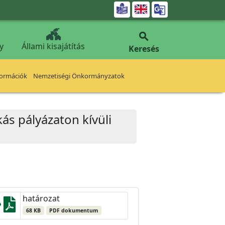


y
Állami kisajátítás
Keresés
formációk
Nemzetiségi Önkormányzatok
akás pályázaton kívüli
határozat
68 KB
PDF dokumentum