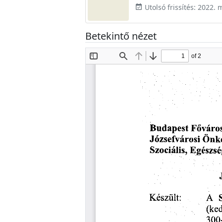
Utolsó frissítés: 2022. 
event_available
Betekintő nézet