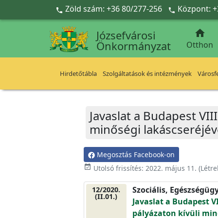
Ugrás a fő tartalomra
Zöld szám: +36 80/277-256
Központ: +



Józsefvárosi
Önkormányzat
Otthon
Hirdetőtábla
Szolgáltatások és intézmények
Városfe
Javaslat a Budapest VIII.
minőségi lakáscseréjév
Megosztás Facebook-on
event_available
Utolsó frissítés:
2022. május 11.
(Létr
Szociális, Egészségüg
12/2020.
(II.01.)
Javaslat a Budapest VII
pályázaton kívüli min