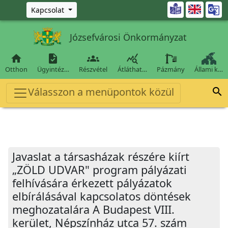
Ugrás a fő tartalomra

Kapcsolat
Józsefvárosi Önkormányzat




Otthon
Ügyintéz…
Részvétel
Átláthat…
Pázmány
Állami k…
Válasszon a menüpontok közül

Javaslat a társasházak részére kiírt
„ZÖLD UDVAR" program pályázati
felhívására érkezett pályázatok
elbírálásával kapcsolatos döntések
meghozatalára A Budapest VIII.
kerület, Népszínház utca 57. szám