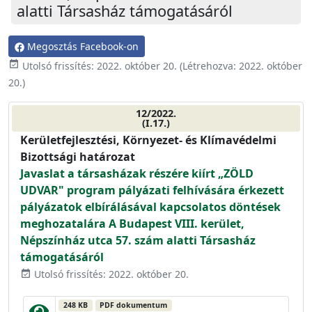
alatti Társasház támogatásáról
Megosztás Facebook-on
event_available
Utolsó frissítés:
2022. október 20.
(Létrehozva:
2022. október
20.
)
12/2022.
(I.17.)
Kerületfejlesztési, Környezet- és Klímavédelmi
Bizottsági határozat
Javaslat a társasházak részére kiírt „ZÖLD
UDVAR" program pályázati felhívására érkezett
pályázatok elbírálásával kapcsolatos döntések
meghozatalára A Budapest VIII. kerület,
Népszínház utca 57. szám alatti Társasház
támogatásáról
Utolsó frissítés: 2022. október 20.
event_available
248 KB
PDF dokumentum