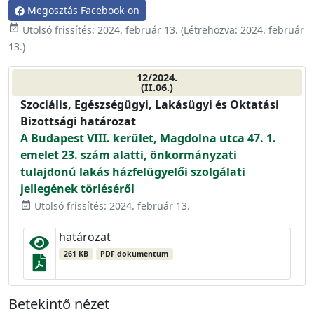
Megosztás Facebook-on
event_available
Utolsó frissítés:
2024. február 13.
(Létrehozva:
2024. február
13.
)
12/2024.
(II.06.)
Szociális, Egészségügyi, Lakásügyi és Oktatási
Bizottsági határozat
A Budapest VIII. kerület, Magdolna utca 47. 1.
emelet 23. szám alatti, önkormányzati
tulajdonú lakás házfelügyelői szolgálati
jellegének törléséről
Utolsó frissítés: 2024. február 13.
event_available
határozat
261 KB
PDF dokumentum
Betekintő nézet