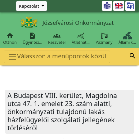
Ugrás a fő tartalomra

Kapcsolat
Józsefvárosi Önkormányzat




Otthon
Ügyintéz…
Részvétel
Átláthat…
Pázmány
Állami k…
Válasszon a menüpontok közül

A Budapest VIII. kerület, Magdolna
utca 47. 1. emelet 23. szám alatti,
önkormányzati tulajdonú lakás
házfelügyelői szolgálati jellegének
törléséről