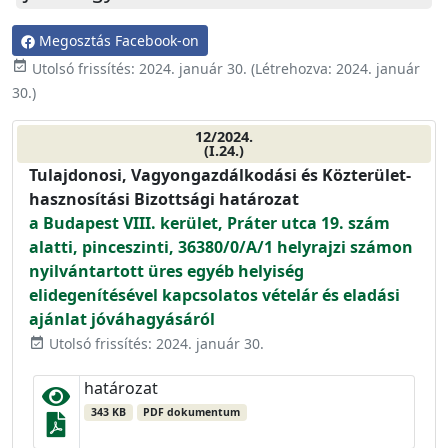
Megosztás Facebook-on
event_available
Utolsó frissítés:
2024. január 30.
(Létrehozva:
2024. január
30.
)
12/2024.
(I.24.)
Tulajdonosi, Vagyongazdálkodási és Közterület-
hasznosítási Bizottsági határozat
a Budapest VIII. kerület, Práter utca 19. szám
alatti, pinceszinti, 36380/0/A/1 helyrajzi számon
nyilvántartott üres egyéb helyiség
elidegenítésével kapcsolatos vételár és eladási
ajánlat jóváhagyásáról
Utolsó frissítés: 2024. január 30.
event_available
határozat
343 KB
PDF dokumentum