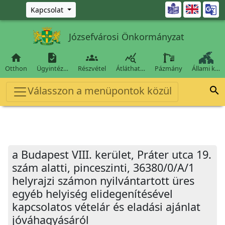
Ugrás a fő tartalomra

Kapcsolat
Józsefvárosi Önkormányzat




Otthon
Ügyintéz…
Részvétel
Átláthat…
Pázmány
Állami k…
Válasszon a menüpontok közül

a Budapest VIII. kerület, Práter utca 19.
szám alatti, pinceszinti, 36380/0/A/1
helyrajzi számon nyilvántartott üres
egyéb helyiség elidegenítésével
kapcsolatos vételár és eladási ajánlat
jóváhagyásáról