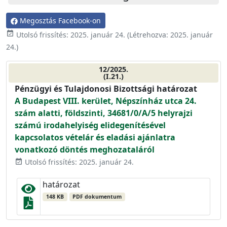
Megosztás Facebook-on
event_available
Utolsó frissítés:
2025. január 24.
(Létrehozva:
2025. január
24.
)
12/2025.
(I.21.)
Pénzügyi és Tulajdonosi Bizottsági határozat
A Budapest VIII. kerület, Népszínház utca 24.
szám alatti, földszinti, 34681/0/A/5 helyrajzi
számú irodahelyiség elidegenítésével
kapcsolatos vételár és eladási ajánlatra
vonatkozó döntés meghozataláról
Utolsó frissítés: 2025. január 24.
event_available
határozat
148 KB
PDF dokumentum