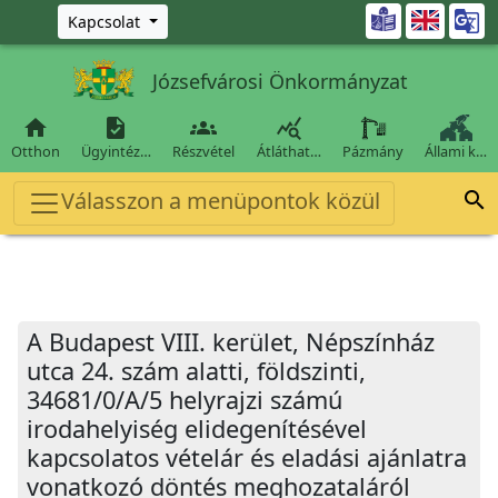
Ugrás a fő tartalomra

Kapcsolat
Józsefvárosi Önkormányzat




Otthon
Ügyintéz…
Részvétel
Átláthat…
Pázmány
Állami k…
Válasszon a menüpontok közül

A Budapest VIII. kerület, Népszínház
utca 24. szám alatti, földszinti,
34681/0/A/5 helyrajzi számú
irodahelyiség elidegenítésével
kapcsolatos vételár és eladási ajánlatra
vonatkozó döntés meghozataláról