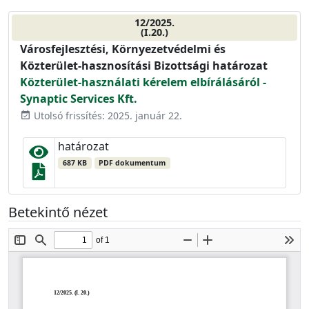
12/2025.
(I.20.)
Városfejlesztési, Környezetvédelmi és
Közterület-hasznosítási Bizottsági határozat
Közterület-használati kérelem elbírálásáról -
Synaptic Services Kft.
Utolsó frissítés: 2025. január 22.
event_available
határozat
687 KB
PDF dokumentum
Betekintő nézet