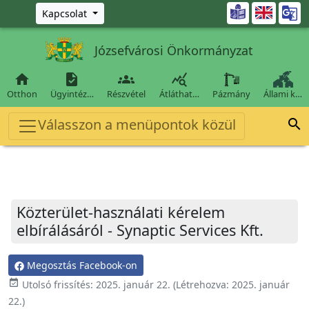
Ugrás a fő tartalomra

Kapcsolat
Józsefvárosi Önkormányzat




Otthon
Ügyintéz…
Részvétel
Átláthat…
Pázmány
Állami k…
Válasszon a menüpontok közül

Közterület-használati kérelem
elbírálásáról - Synaptic Services Kft.
Megosztás Facebook-on
event_available
Utolsó frissítés:
2025. január 22.
(Létrehozva:
2025. január
22.
)