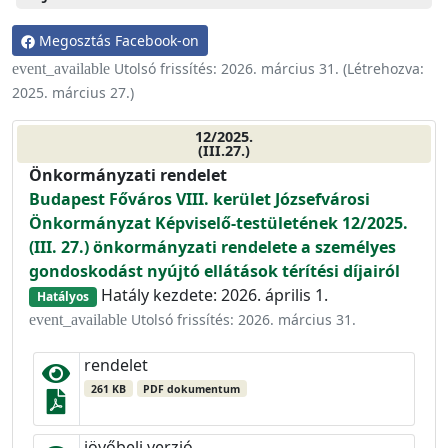
Megosztás Facebook-on
Utolsó frissítés:
2026. március 31.
(Létrehozva:
event_available
2025. március 27.
)
12/2025.
(III.27.)
Önkormányzati rendelet
Budapest Főváros VIII. kerület Józsefvárosi
Önkormányzat Képviselő-testületének 12/2025.
(III. 27.) önkormányzati rendelete a személyes
gondoskodást nyújtó ellátások térítési díjairól
Hatály kezdete: 2026. április 1.
Hatályos
Utolsó frissítés: 2026. március 31.
event_available
rendelet
261 KB
PDF dokumentum
jövőbeli verzió