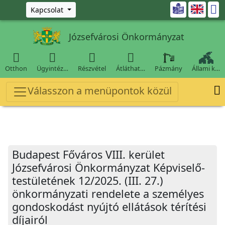
Ugrás a fő tartalomra

Kapcsolat
Józsefvárosi Önkormányzat




Otthon
Ügyintéz…
Részvétel
Átláthat…
Pázmány
Állami k…

Válasszon a menüpontok közül
Budapest Főváros VIII. kerület
Józsefvárosi Önkormányzat Képviselő-
testületének 12/2025. (III. 27.)
önkormányzati rendelete a személyes
gondoskodást nyújtó ellátások térítési
díjairól