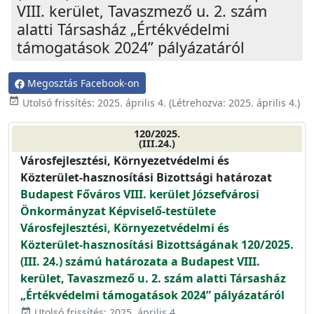
VIII. kerület, Tavaszmező u. 2. szám
alatti Társasház „Értékvédelmi
támogatások 2024” pályázatáról
Megosztás Facebook-on
event_available
Utolsó frissítés:
2025. április 4.
(Létrehozva:
2025. április 4.
)
120/2025.
(III.24.)
Városfejlesztési, Környezetvédelmi és
Közterület-hasznosítási Bizottsági határozat
Budapest Főváros VIII. kerület Józsefvárosi
Önkormányzat Képviselő-testülete
Városfejlesztési, Környezetvédelmi és
Közterület-hasznosítási Bizottságának 120/2025.
(III. 24.) számú határozata a Budapest VIII.
kerület, Tavaszmező u. 2. szám alatti Társasház
„Értékvédelmi támogatások 2024” pályázatáról
Utolsó frissítés: 2025. április 4.
event_available