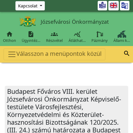
Ugrás a fő tartalomra

Kapcsolat
Józsefvárosi Önkormányzat




Otthon
Ügyintéz…
Részvétel
Átláthat…
Pázmány
Állami k…
Válasszon a menüpontok közül

Budapest Főváros VIII. kerület
Józsefvárosi Önkormányzat Képviselő-
testülete Városfejlesztési,
Környezetvédelmi és Közterület-
hasznosítási Bizottságának 120/2025.
(III. 24.) számú határozata a Budapest