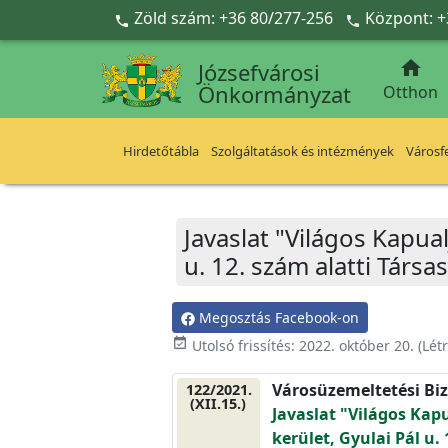
Ugrás a fő tartalomra
Zöld szám: +36 80/277-256
Központ: +



Józsefvárosi
Önkormányzat
Otthon
Hirdetőtábla
Szolgáltatások és intézmények
Városfe
Javaslat "Világos Kapual
u. 12. szám alatti Társ
Megosztás Facebook-on
event_available
Utolsó frissítés:
2022. október 20.
(Lét
Városüzemeltetési Biz
122/2021.
(XII.15.)
Javaslat "Világos Kapu
kerület, Gyulai Pál u.