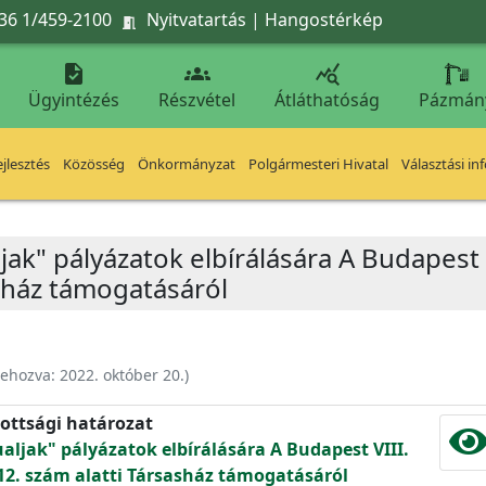
36 1/459-2100
Nyitvatartás
|
Hangostérkép




Ügyintézés
Részvétel
Átláthatóság
Pázmán
jlesztés
Közösség
Önkormányzat
Polgármesteri Hivatal
Választási in
jak" pályázatok elbírálására A Budapest V
asház támogatásáról
rehozva:
2022. október 20.
)
ottsági határozat
aljak" pályázatok elbírálására A Budapest VIII.
 12. szám alatti Társasház támogatásáról