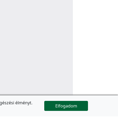
gészési élményt.
Elfogadom

Az oldal folytatódik