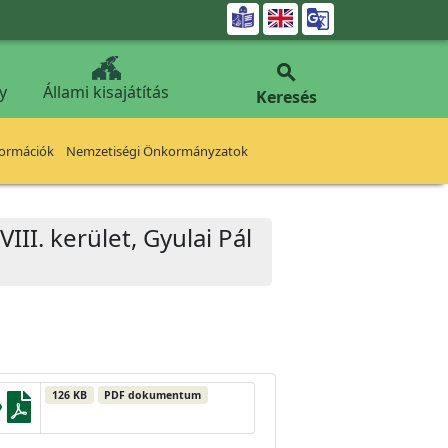


y
Állami kisajátítás
Keresés
formációk
Nemzetiségi Önkormányzatok
III. kerület, Gyulai Pál
126 KB
PDF dokumentum