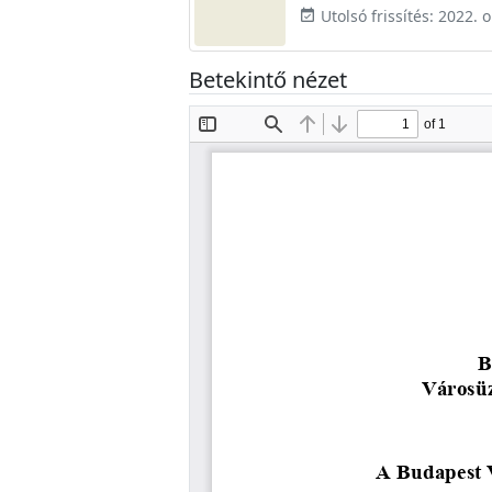
Utolsó frissítés: 2022. 
event_available
Betekintő nézet