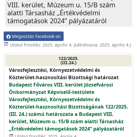
VIII. kerület, Múzeum u. 15/B szám
alatti Társasház „Értékvédelmi
támogatások 2024” pályázatáról
Megosztás Facebook-on
event_available
Utolsó frissítés:
2025. április 4.
(Létrehozva:
2025. április 4.
)
122/2025.
(III.24.)
Városfejlesztési, Környezetvédelmi és
Közterület-hasznosítási Bizottsági határozat
Budapest Főváros VIII. kerület Józsefvárosi
Önkormányzat Képviselő-testülete
Városfejlesztési, Környezetvédelmi és
Közterület-hasznosítási Bizottságának 122/2025.
(III. 24.) számú határozata a Budapest VIII.
kerület, Múzeum u. 15/B szám alatti Társasház
„Értékvédelmi támogatások 2024” pályázatáról
Utolsó frissítés: 2025. április 4.
event_available