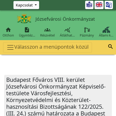
Ugrás a fő tartalomra

Kapcsolat
Józsefvárosi Önkormányzat




Otthon
Ügyintéz…
Részvétel
Átláthat…
Pázmány
Állami k…
Válasszon a menüpontok közül

Budapest Főváros VIII. kerület
Józsefvárosi Önkormányzat Képviselő-
testülete Városfejlesztési,
Környezetvédelmi és Közterület-
hasznosítási Bizottságának 122/2025.
(III. 24.) számú határozata a Budapest