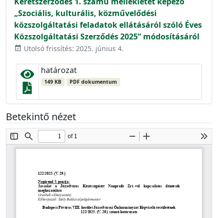
Keretszerződés 1. számú mellékletét képező
„Szociális, kulturális, közművelődési
közszolgáltatási feladatok ellátásáról szóló Éves
Közszolgáltatási Szerződés 2025” módosításáról
Utolsó frissítés: 2025. június 4.
event_available
határozat
149 KB
PDF dokumentum
Betekintő nézet