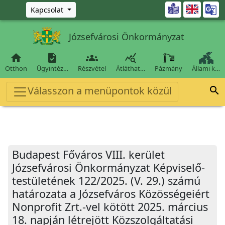
Ugrás a fő tartalomra

Kapcsolat
Józsefvárosi Önkormányzat




Otthon
Ügyintéz…
Részvétel
Átláthat…
Pázmány
Állami k…
Válasszon a menüpontok közül

Budapest Főváros VIII. kerület
Józsefvárosi Önkormányzat Képviselő-
testületének 122/2025. (V. 29.) számú
határozata a Józsefváros Közösségeiért
Nonprofit Zrt.-vel kötött 2025. március
18. napján létrejött Közszolgáltatási