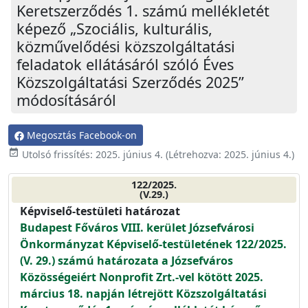
Keretszerződés 1. számú mellékletét
képező „Szociális, kulturális,
közművelődési közszolgáltatási
feladatok ellátásáról szóló Éves
Közszolgáltatási Szerződés 2025”
módosításáról
Megosztás Facebook-on
event_available
Utolsó frissítés:
2025. június 4.
(Létrehozva:
2025. június 4.
)
122/2025.
(V.29.)
Képviselő-testületi határozat
Budapest Főváros VIII. kerület Józsefvárosi
Önkormányzat Képviselő-testületének 122/2025.
(V. 29.) számú határozata a Józsefváros
Közösségeiért Nonprofit Zrt.-vel kötött 2025.
március 18. napján létrejött Közszolgáltatási