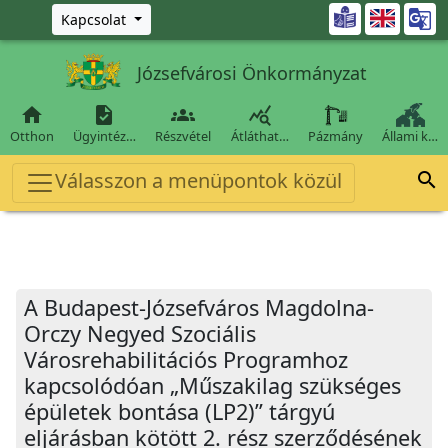
Ugrás a fő tartalomra

Kapcsolat
Józsefvárosi Önkormányzat




Otthon
Ügyintéz…
Részvétel
Átláthat…
Pázmány
Állami k…
Válasszon a menüpontok közül

A Budapest-Józsefváros Magdolna-
Orczy Negyed Szociális
Városrehabilitációs Programhoz
kapcsolódóan „Műszakilag szükséges
épületek bontása (LP2)” tárgyú
eljárásban kötött 2. rész szerződésének