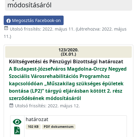
módosításáról
Megosztás Facebook-on
event_available
Utolsó frissítés:
2022. május 11.
(Létrehozva:
2022. május
11.
)
123/2020.
(IX.01.)
Költségvetési és Pénzügyi Bizottsági határozat
A Budapest-Józsefváros Magdolna-Orczy Negyed
Szociális Városrehabilitációs Programhoz
kapcsolódóan „Műszakilag szükséges épületek
bontása (LP2)” tárgyú eljárásban kötött 2. rész
szerződésének módosításáról
Utolsó frissítés: 2022. május 12.
event_available
határozat
102 KB
PDF dokumentum