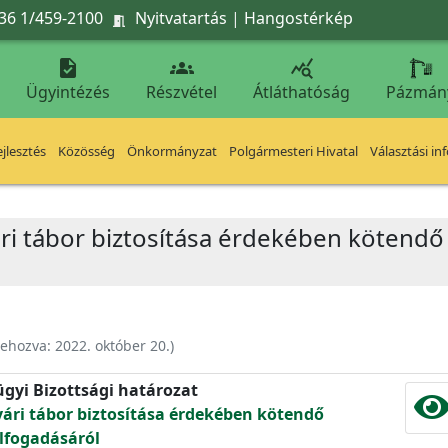
36 1/459-2100
Nyitvatartás
|
Hangostérkép




Ügyintézés
Részvétel
Átláthatóság
Pázmán
jlesztés
Közösség
Önkormányzat
Polgármesteri Hivatal
Választási in
yári tábor biztosítása érdekében kötend
rehozva:
2022. október 20.
)
ügyi Bizottsági határozat
nyári tábor biztosítása érdekében kötendő
lfogadásáról