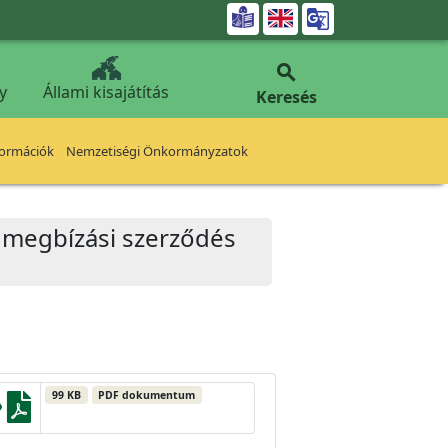


y
Állami kisajátítás
Keresés
formációk
Nemzetiségi Önkormányzatok
ő megbízási szerződés
99 KB
PDF dokumentum