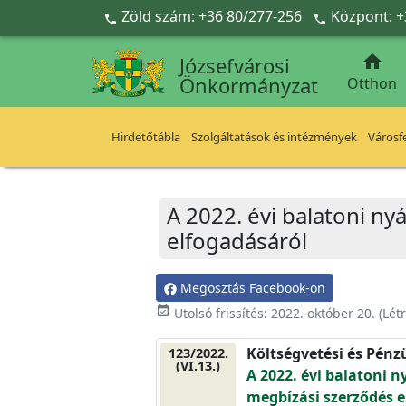
Ugrás a fő tartalomra
Zöld szám: +36 80/277-256
Központ: +



Józsefvárosi
Önkormányzat
Otthon
Hirdetőtábla
Szolgáltatások és intézmények
Városfe
A 2022. évi balatoni n
elfogadásáról
Megosztás Facebook-on
event_available
Utolsó frissítés:
2022. október 20.
(Lét
Költségvetési és Pénz
123/2022.
(VI.13.)
A 2022. évi balatoni 
megbízási szerződés e