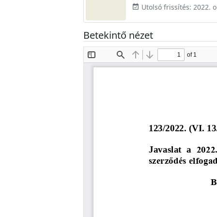
Utolsó frissítés: 2022. 
event_available
Betekintő nézet