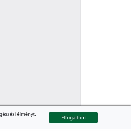
gészési élményt.
Elfogadom

Az oldal folytatódik