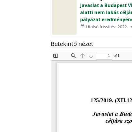
Javaslat a Budapest VII
alatti nem lakás célj
pályázat eredményén
Utolsó frissítés: 2022. 
event_available
Betekintő nézet