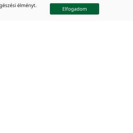
gészési élményt.
Elfogadom

Az oldal folytatódik