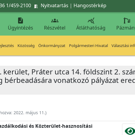
36 1/459-2100
Nyitvatartás
|
Hangostérkép




Ügyintézés
Részvétel
Átláthatóság
Pázmán
jlesztés
Közösség
Önkormányzat
Polgármesteri Hivatal
Választási in
. kerület, Práter utca 14. földszint 2. sz
ség bérbeadására vonatkozó pályázat e
ehozva:
2022. május 11.
)
zdálkodási és Közterület-hasznosítási