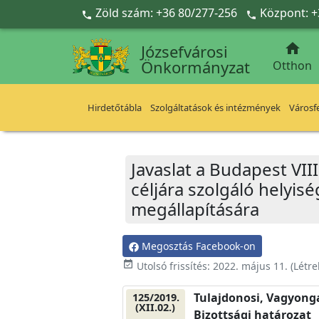
Ugrás a fő tartalomra
Zöld szám: +36 80/277-256
Központ: +



Józsefvárosi
Önkormányzat
Otthon
Hirdetőtábla
Szolgáltatások és intézmények
Városfe
Javaslat a Budapest VIII
céljára szolgáló helyi
megállapítására
Megosztás Facebook-on
event_available
Utolsó frissítés:
2022. május 11.
(Létr
Tulajdonosi, Vagyonga
125/2019.
(XII.02.)
Bizottsági határozat