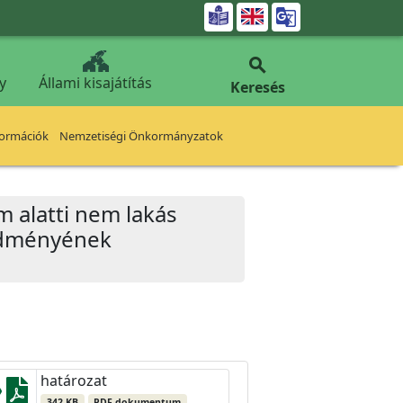


y
Állami kisajátítás
Keresés
formációk
Nemzetiségi Önkormányzatok
ám alatti nem lakás
redményének
határozat
342 KB
PDF dokumentum