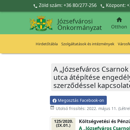
Ugrás a fő tartalomra
Zöld szám: +36 80/277-256
Központ: +



Józsefvárosi
Önkormányzat
Otthon
Hirdetőtábla
Szolgáltatások és intézmények
Városfe
A „Józsefváros Csarno
utca átépítése engedély
szerződéssel kapcsola
Megosztás Facebook-on
event_available
Utolsó frissítés:
2022. május 11.
(Létr
Költségvetési és Pénz
125/2020.
(IX.01.)
A „Józsefváros Csarn