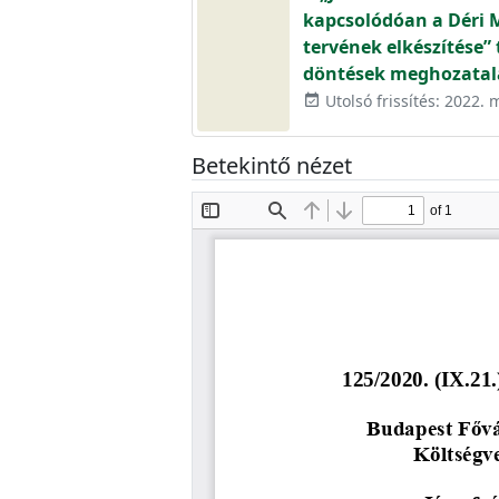
kapcsolódóan a Déri Mi
tervének elkészítése” 
döntések meghozatal
Utolsó frissítés: 2022. 
event_available
Betekintő nézet