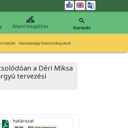


y
Állami kisajátítás
Keresés
formációk
Nemzetiségi Önkormányzatok
csolódóan a Déri Miksa
árgyú tervezési
határozat
99 KB
PDF dokumentum