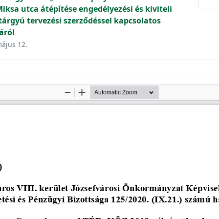
ksa utca átépítése engedélyezési és kiviteli
tárgyú tervezési szerződéssel kapcsolatos
áról
május 12.