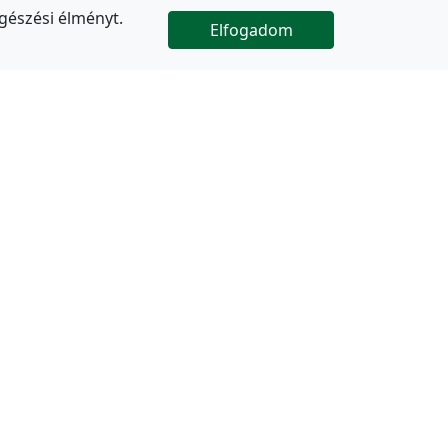
gészési élményt.
Elfogadom

Az oldal folytatódik