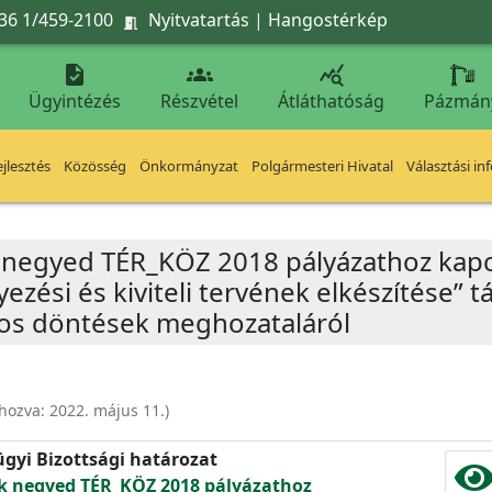
36 1/459-2100
Nyitvatartás
|
Hangostérkép




Ügyintézés
Részvétel
Átláthatóság
Pázmán
jlesztés
Közösség
Önkormányzat
Polgármesteri Hivatal
Választási in
k negyed TÉR_KÖZ 2018 pályázathoz kap
ezési és kiviteli tervének elkészítése” t
tos döntések meghozataláról
ehozva:
2022. május 11.
)
ügyi Bizottsági határozat
ok negyed TÉR_KÖZ 2018 pályázathoz