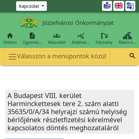
Ugrás a fő tartalomra

Kapcsolat
Józsefvárosi Önkormányzat




Otthon
Ügyintéz…
Részvétel
Átláthat…
Pázmány
Állami k…
Válasszon a menüpontok közül

A Budapest VIII. kerület
Harminckettesek tere 2. szám alatti
35635/0/A/34 helyrajzi számú helyiség
bérlőjének részletfizetési kérelmével
kapcsolatos döntés meghozataláról