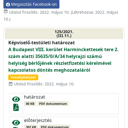
Megosztás Facebook-on
event_available
Utolsó frissítés:
2022. május 10.
(Létrehozva:
2022. május
10.
)
125/2021.
(III.11.)
Képviselő-testületi határozat
A Budapest VIII. kerület Harminckettesek tere 2.
szám alatti 35635/0/A/34 helyrajzi számú
helyiség bérlőjének részletfizetési kérelmével
kapcsolatos döntés meghozataláról
Veszélyhelyzet
Utolsó frissítés: 2022. május 10.
event_available
határozat
80 KB
PDF dokumentum
előterjesztés
302 KB
PDF dokumentum