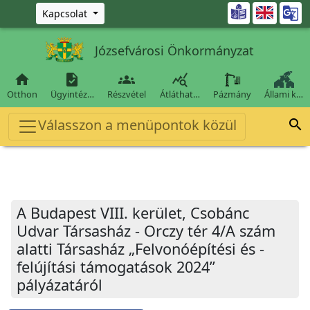
Ugrás a fő tartalomra

Kapcsolat
Józsefvárosi Önkormányzat




Otthon
Ügyintéz…
Részvétel
Átláthat…
Pázmány
Állami k…
Válasszon a menüpontok közül

A Budapest VIII. kerület, Csobánc
Udvar Társasház - Orczy tér 4/A szám
alatti Társasház „Felvonóépítési és -
felújítási támogatások 2024”
pályázatáról