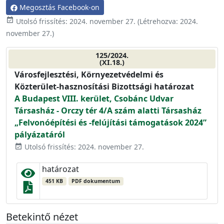
Megosztás Facebook-on
event_available
Utolsó frissítés:
2024. november 27.
(Létrehozva:
2024.
november 27.
)
125/2024.
(XI.18.)
Városfejlesztési, Környezetvédelmi és
Közterület-hasznosítási Bizottsági határozat
A Budapest VIII. kerület, Csobánc Udvar
Társasház - Orczy tér 4/A szám alatti Társasház
„Felvonóépítési és -felújítási támogatások 2024”
pályázatáról
Utolsó frissítés: 2024. november 27.
event_available
határozat
451 KB
PDF dokumentum
Betekintő nézet