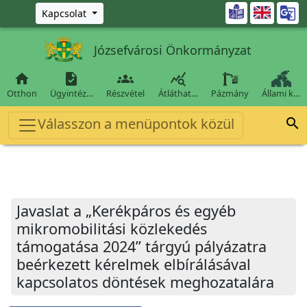
Ugrás a fő tartalomra

Kapcsolat
Józsefvárosi Önkormányzat




Otthon
Ügyintéz…
Részvétel
Átláthat…
Pázmány
Állami k…
Válasszon a menüpontok közül

Javaslat a „Kerékpáros és egyéb
mikromobilitási közlekedés
támogatása 2024” tárgyú pályázatra
beérkezett kérelmek elbírálásával
kapcsolatos döntések meghozatalára