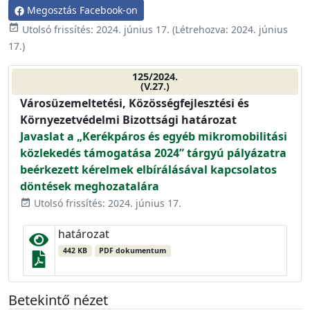
Megosztás Facebook-on
event_available
Utolsó frissítés:
2024. június 17.
(Létrehozva:
2024. június
17.
)
125/2024.
(V.27.)
Városüzemeltetési, Közösségfejlesztési és
Környezetvédelmi Bizottsági határozat
Javaslat a „Kerékpáros és egyéb mikromobilitási
közlekedés támogatása 2024” tárgyú pályázatra
beérkezett kérelmek elbírálásával kapcsolatos
döntések meghozatalára
Utolsó frissítés: 2024. június 17.
event_available
határozat
442 KB
PDF dokumentum
Betekintő nézet