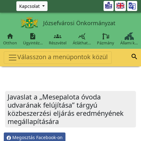
Ugrás a fő tartalomra

Kapcsolat
Józsefvárosi Önkormányzat




Otthon
Ügyintéz…
Részvétel
Átláthat…
Pázmány
Állami k…
Válasszon a menüpontok közül

Javaslat a „Mesepalota óvoda
udvarának felújítása” tárgyú
közbeszerzési eljárás eredményének
megállapítására
Megosztás Facebook-on