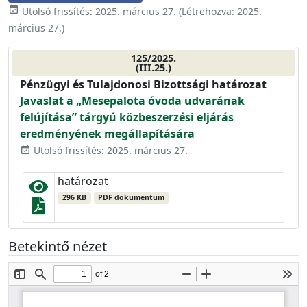
event_available
Utolsó frissítés:
2025. március 27.
(Létrehozva:
2025.
március 27.
)
125/2025.
(III.25.)
Pénzügyi és Tulajdonosi Bizottsági határozat
Javaslat a „Mesepalota óvoda udvarának
felújítása” tárgyú közbeszerzési eljárás
eredményének megállapítására
Utolsó frissítés: 2025. március 27.
event_available
határozat
296 KB
PDF dokumentum
Betekintő nézet