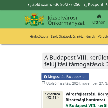
Ugrás a fő tartalomra
Zöld szám: +36 80/277-256
Központ: +



Józsefvárosi
Önkormányzat
Otthon
Hirdetőtábla
Szolgáltatások és intézmények
Városfe
A Budapest VIII. kerület
felújítási támogatások 
Megosztás Facebook-on
event_available
Utolsó frissítés:
2024. november 27.
(L
Városfejlesztési, Kör
126/2024.
(XI.18.)
Bizottsági határozat
A Budapest VIII. kerül