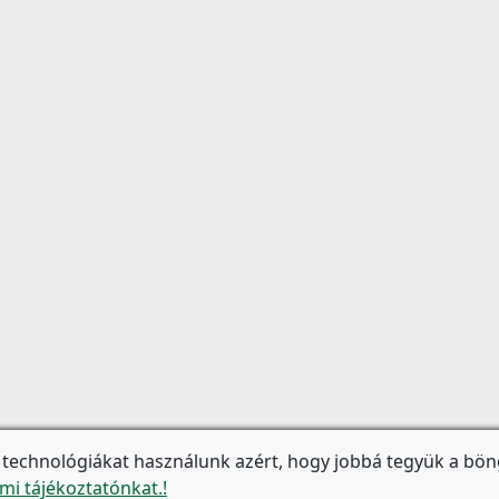
 technológiákat használunk azért, hogy jobbá tegyük a bön
mi tájékoztatónkat.!