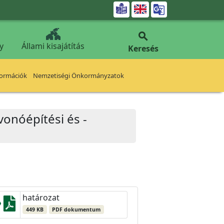


y
Állami kisajátítás
Keresés
formációk
Nemzetiségi Önkormányzatok
lvonóépítési és -
határozat
449 KB
PDF dokumentum