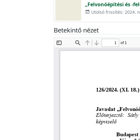
„Felvonóépítési és -fe
Utolsó frissítés: 2024.
event_available
Betekintő nézet