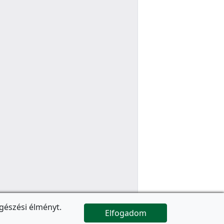
gészési élményt.
Elfogadom

Az oldal folytatódik