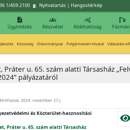
36 1/459-2100
Nyitvatartás
|
Hangostérkép




Ügyintézés
Részvétel
Átláthatóság
Pázmán
jlesztés
Közösség
Önkormányzat
Polgármesteri Hivatal
Választási in
, Práter u. 65. szám alatti Társasház „Fe
2024” pályázatáról
étrehozva:
2024. november 27.
)
nyezetvédelmi és Közterület-hasznosítási
et, Práter u. 65. szám alatti Társasház