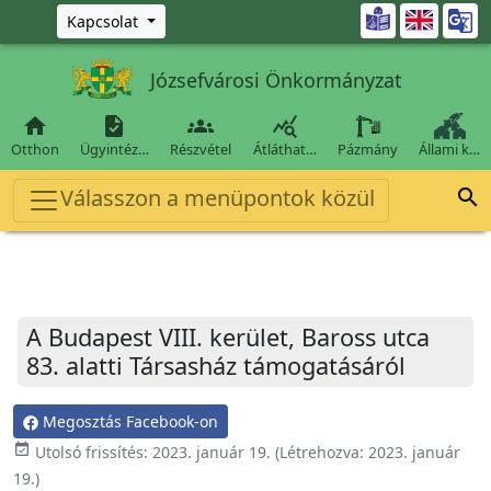
Ugrás a fő tartalomra

Kapcsolat
Józsefvárosi Önkormányzat




Otthon
Ügyintéz…
Részvétel
Átláthat…
Pázmány
Állami k…
Válasszon a menüpontok közül

A Budapest VIII. kerület, Baross utca
83. alatti Társasház támogatásáról
Megosztás Facebook-on
event_available
Utolsó frissítés:
2023. január 19.
(Létrehozva:
2023. január
19.
)