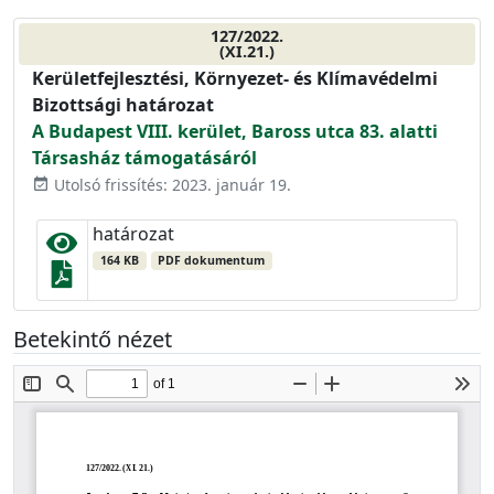
127/2022.
(XI.21.)
Kerületfejlesztési, Környezet- és Klímavédelmi
Bizottsági határozat
A Budapest VIII. kerület, Baross utca 83. alatti
Társasház támogatásáról
Utolsó frissítés: 2023. január 19.
event_available
határozat
164 KB
PDF dokumentum
Betekintő nézet