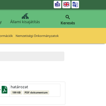


y
Állami kisajátítás
Keresés
formációk
Nemzetiségi Önkormányzatok
határozat
199 KB
PDF dokumentum