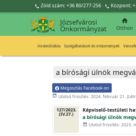
Ugrás a fő tartalomra
Zöld szám: +36 80/277-256
Központ: +



Józsefvárosi
Önkormányzat
Otthon
Hirdetőtábla
Szolgáltatások és intézmények
Városfe
a bírósági ülnök megvá
Megosztás Facebook-on
event_available
Utolsó frissítés:
2024. február 21.
(Lét
Képviselő-testületi h
127/2023.
(IV.27.)
a bírósági ülnök megv
Utolsó frissítés: 2023. 
event_available