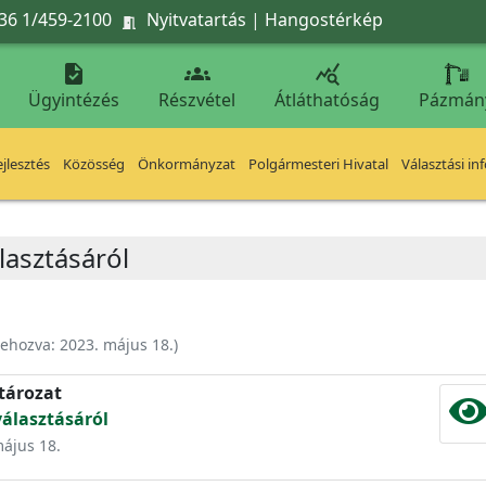
36 1/459-2100
Nyitvatartás
|
Hangostérkép




Ügyintézés
Részvétel
Átláthatóság
Pázmán
jlesztés
Közösség
Önkormányzat
Polgármesteri Hivatal
Választási in
lasztásáról
rehozva:
2023. május 18.
)
atározat
álasztásáról
május 18.