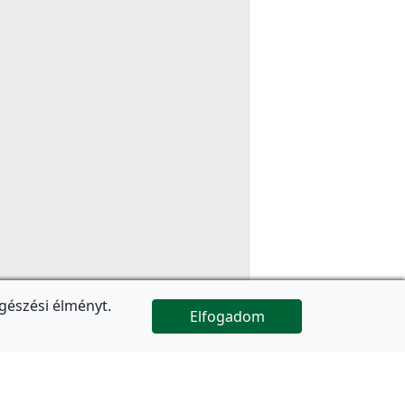
gészési élményt.
Elfogadom

Az oldal folytatódik