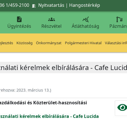
36 1/459-2100
Nyitvatartás
|
Hangostérkép




Ügyintézés
Részvétel
Átláthatóság
Pázmán
jlesztés
Közösség
Önkormányzat
Polgármesteri Hivatal
Választási in
nálati kérelmek elbírálására - Cafe Lucida
rehozva:
2023. március 13.
)
zdálkodási és Közterület-hasznosítási
sználati kérelmek elbírálására - Cafe Lucida