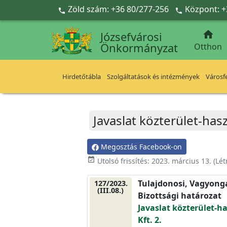
Ugrás a fő tartalomra
Zöld szám: +36 80/277-256
Központ: +



Józsefvárosi
Önkormányzat
Otthon
Hirdetőtábla
Szolgáltatások és intézmények
Városfe
Javaslat közterület-hasz
Megosztás Facebook-on
event_available
Utolsó frissítés:
2023. március 13.
(Lét
Tulajdonosi, Vagyonga
127/2023.
(III.08.)
Bizottsági határozat
Javaslat közterület-ha
Kft. 2.