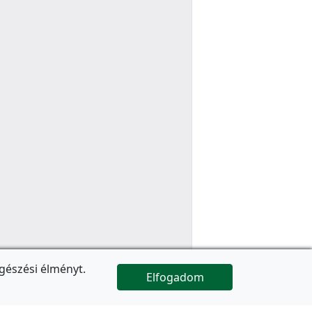
gészési élményt.
Elfogadom

Az oldal folytatódik