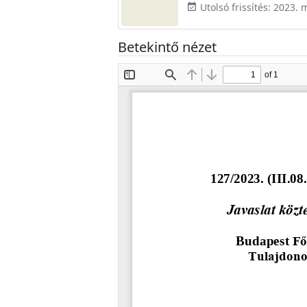
Utolsó frissítés: 2023. 
event_available
Betekintő nézet