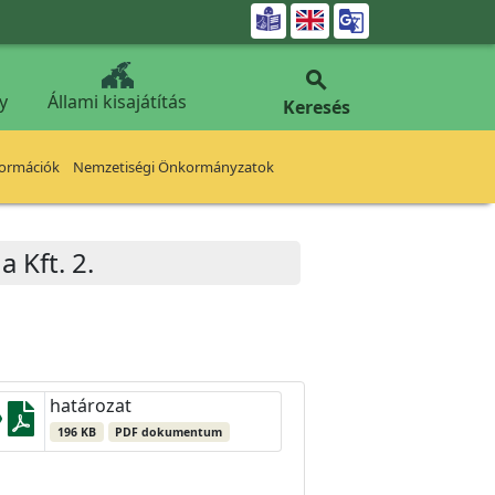


y
Állami kisajátítás
Keresés
formációk
Nemzetiségi Önkormányzatok
 Kft. 2.
határozat
196 KB
PDF dokumentum