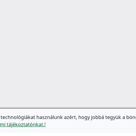
 technológiákat használunk azért, hogy jobbá tegyük a bön
mi tájékoztatónkat.!