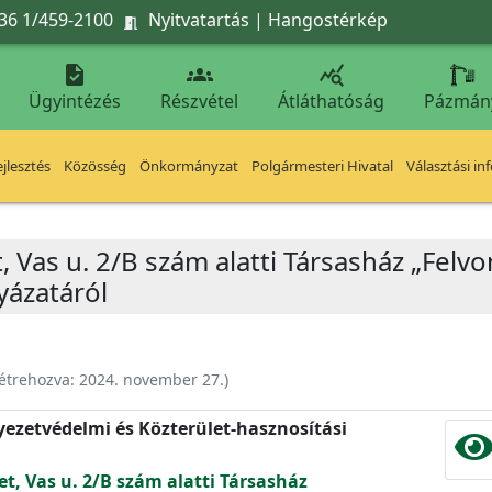
36 1/459-2100
Nyitvatartás
|
Hangostérkép




Ügyintézés
Részvétel
Átláthatóság
Pázmán
jlesztés
Közösség
Önkormányzat
Polgármesteri Hivatal
Választási in
, Vas u. 2/B szám alatti Társasház „Felvon
yázatáról
étrehozva:
2024. november 27.
)
nyezetvédelmi és Közterület-hasznosítási
et, Vas u. 2/B szám alatti Társasház