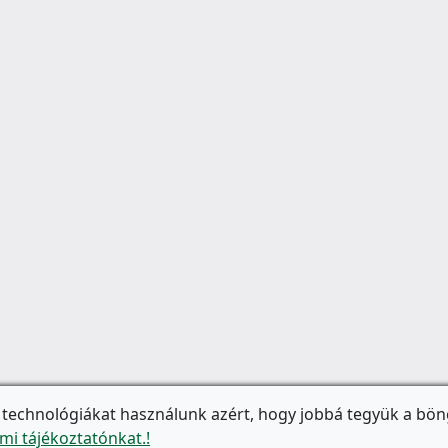
 technológiákat használunk azért, hogy jobbá tegyük a bön
mi tájékoztatónkat.!