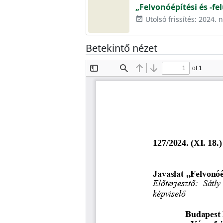
„Felvonóépítési és -fe
Utolsó frissítés: 2024.
event_available
Betekintő nézet