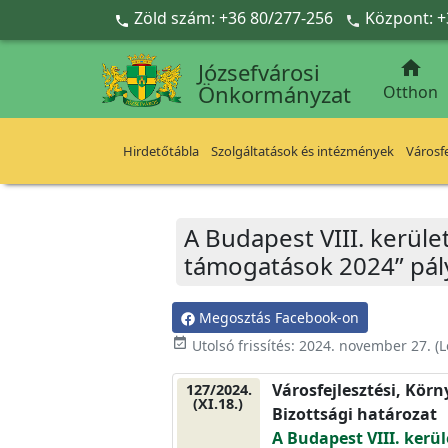
Ugrás a fő tartalomra
Zöld szám: +36 80/277-256
Központ: +



Józsefvárosi
Önkormányzat
Otthon
Hirdetőtábla
Szolgáltatások és intézmények
Városfe
A Budapest VIII. kerület
támogatások 2024” pál
Megosztás Facebook-on
event_available
Utolsó frissítés:
2024. november 27.
(L
Városfejlesztési, Kör
127/2024.
(XI.18.)
Bizottsági határozat
A Budapest VIII. kerül