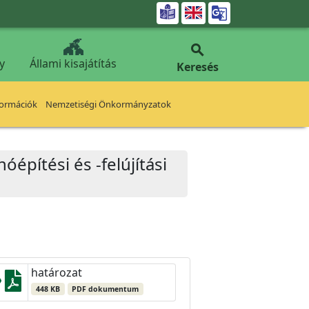


y
Állami kisajátítás
Keresés
formációk
Nemzetiségi Önkormányzatok
óépítési és -felújítási
határozat
448 KB
PDF dokumentum