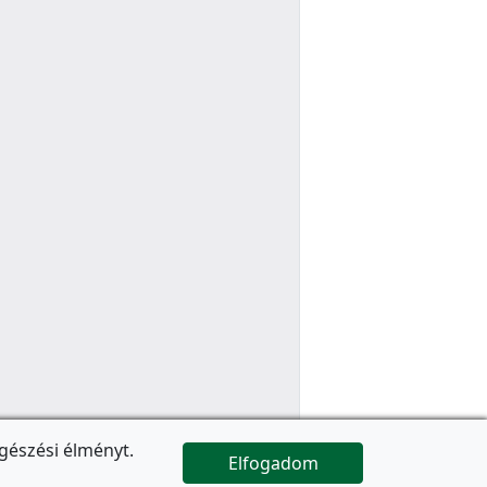
gészési élményt.
Elfogadom

Az oldal folytatódik