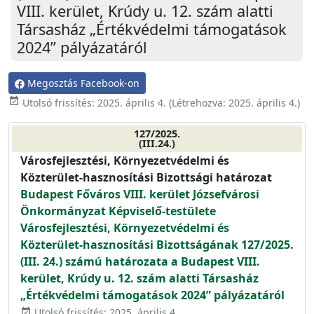
VIII. kerület, Krúdy u. 12. szám alatti
Társasház „Értékvédelmi támogatások
2024” pályázatáról
Megosztás Facebook-on
event_available
Utolsó frissítés:
2025. április 4.
(Létrehozva:
2025. április 4.
)
127/2025.
(III.24.)
Városfejlesztési, Környezetvédelmi és
Közterület-hasznosítási Bizottsági határozat
Budapest Főváros VIII. kerület Józsefvárosi
Önkormányzat Képviselő-testülete
Városfejlesztési, Környezetvédelmi és
Közterület-hasznosítási Bizottságának 127/2025.
(III. 24.) számú határozata a Budapest VIII.
kerület, Krúdy u. 12. szám alatti Társasház
„Értékvédelmi támogatások 2024” pályázatáról
Utolsó frissítés: 2025. április 4.
event_available