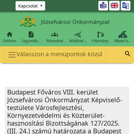
Ugrás a fő tartalomra

Kapcsolat
Józsefvárosi Önkormányzat




Otthon
Ügyintéz…
Részvétel
Átláthat…
Pázmány
Állami k…
Válasszon a menüpontok közül

Budapest Főváros VIII. kerület
Józsefvárosi Önkormányzat Képviselő-
testülete Városfejlesztési,
Környezetvédelmi és Közterület-
hasznosítási Bizottságának 127/2025.
(III. 24.) számú határozata a Budapest