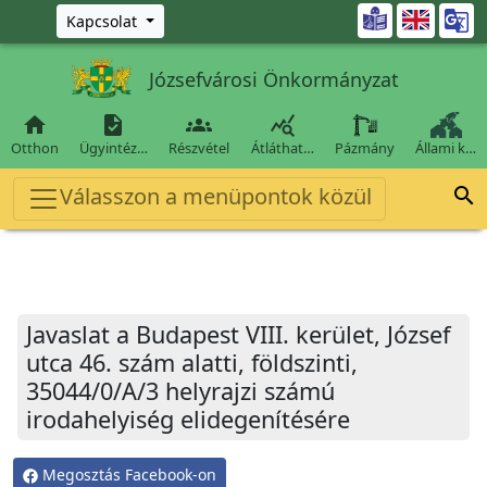
Ugrás a fő tartalomra

Kapcsolat
Józsefvárosi Önkormányzat




Otthon
Ügyintéz…
Részvétel
Átláthat…
Pázmány
Állami k…
Válasszon a menüpontok közül

Javaslat a Budapest VIII. kerület, József
utca 46. szám alatti, földszinti,
35044/0/A/3 helyrajzi számú
irodahelyiség elidegenítésére
Megosztás Facebook-on