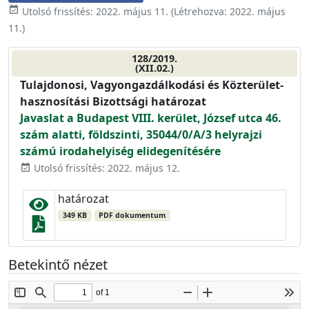
event_available
Utolsó frissítés:
2022. május 11.
(Létrehozva:
2022. május
11.
)
128/2019.
(XII.02.)
Tulajdonosi, Vagyongazdálkodási és Közterület-
hasznosítási Bizottsági határozat
Javaslat a Budapest VIII. kerület, József utca 46.
szám alatti, földszinti, 35044/0/A/3 helyrajzi
számú irodahelyiség elidegenítésére
Utolsó frissítés: 2022. május 12.
event_available
határozat
349 KB
PDF dokumentum
Betekintő nézet