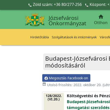
Ugrás a fő tartalomra
Zöld szám: +36 80/277-256
Központ: +



Józsefvárosi
Önkormányzat
Otthon
Hirdetőtábla
Szolgáltatások és intézmények
Városfe
Budapest-Józsefvárosi
módosításáról
Megosztás Facebook-on
event_available
Utolsó frissítés:
2022. október 20.
(Lét
Költségvetési és Pénz
128/2022.
(VI.20.)
Budapest-Józsefváros
támogatási szerződés