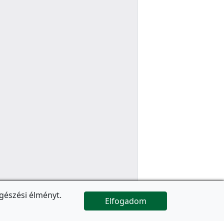
gészési élményt.
Elfogadom

Az oldal folytatódik