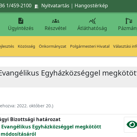
36 1/459-2100
Nyitvatartás
|
Hangostérkép




Ügyintézés
Részvétel
Átláthatóság
Pázmán
jlesztés
Közösség
Önkormányzat
Polgármesteri Hivatal
Választási in
 Evangélikus Egyházközséggel megkötöt
rehozva:
2022. október 20.
)
ügyi Bizottsági határozat
i Evangélikus Egyházközséggel megkötött
 módosításáról