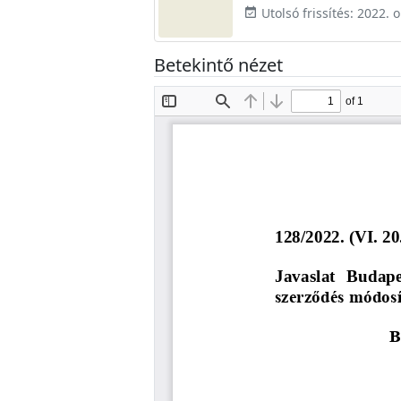
Utolsó frissítés: 2022. 
event_available
Betekintő nézet