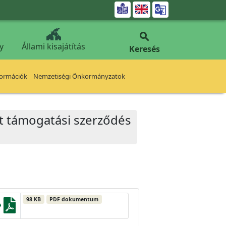


y
Állami kisajátítás
Keresés
formációk
Nemzetiségi Önkormányzatok
t támogatási szerződés
98 KB
PDF dokumentum