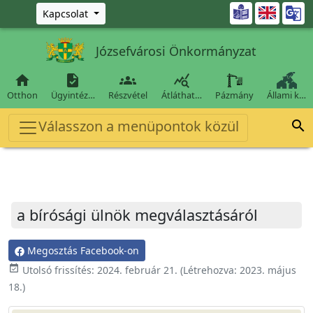
Ugrás a fő tartalomra

Kapcsolat
Józsefvárosi Önkormányzat




Otthon
Ügyintéz…
Részvétel
Átláthat…
Pázmány
Állami k…
Válasszon a menüpontok közül

a bírósági ülnök megválasztásáról
Megosztás Facebook-on
event_available
Utolsó frissítés:
2024. február 21.
(Létrehozva:
2023. május
18.
)