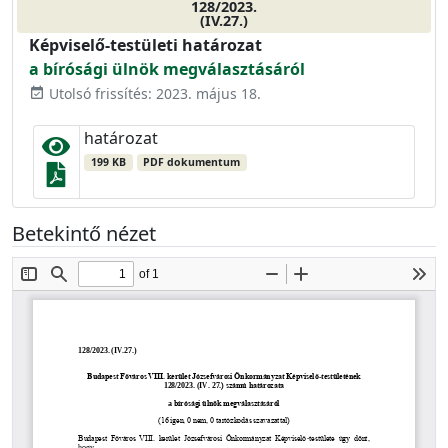
128/2023.
(IV.27.)
Képviselő-testületi határozat
a bírósági ülnök megválasztásáról
Utolsó frissítés: 2023. május 18.
event_available
határozat
199 KB
PDF dokumentum
Betekintő nézet