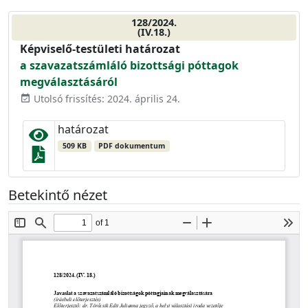
128/2024.
(IV.18.)
Képviselő-testületi határozat
a szavazatszámláló bizottsági póttagok
megválasztásáról
Utolsó frissítés: 2024. április 24.
event_available
határozat
509 KB
PDF dokumentum
Betekintő nézet