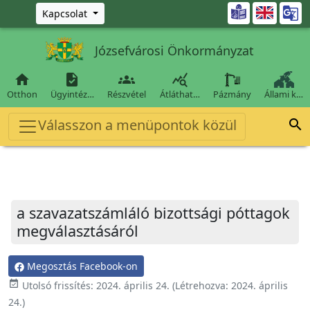
Ugrás a fő tartalomra

Kapcsolat
Józsefvárosi Önkormányzat




Otthon
Ügyintéz…
Részvétel
Átláthat…
Pázmány
Állami k…
Válasszon a menüpontok közül

a szavazatszámláló bizottsági póttagok
megválasztásáról
Megosztás Facebook-on
event_available
Utolsó frissítés:
2024. április 24.
(Létrehozva:
2024. április
24.
)