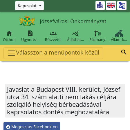
Ugrás a fő tartalomra

Kapcsolat
Józsefvárosi Önkormányzat




Otthon
Ügyintéz…
Részvétel
Átláthat…
Pázmány
Állami k…
Válasszon a menüpontok közül

Javaslat a Budapest VIII. kerület, József
utca 34. szám alatti nem lakás céljára
szolgáló helyiség bérbeadásával
kapcsolatos döntés meghozatalára
Megosztás Facebook-on