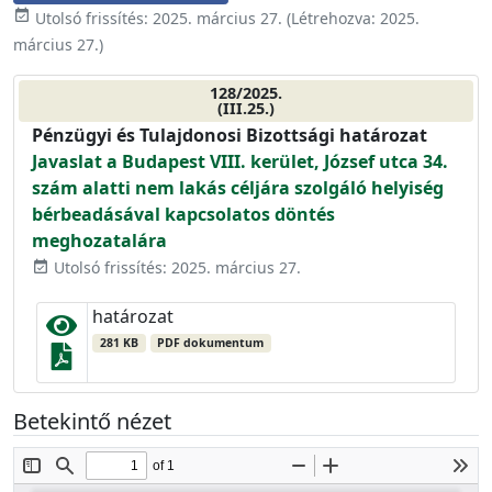
event_available
Utolsó frissítés:
2025. március 27.
(Létrehozva:
2025.
március 27.
)
128/2025.
(III.25.)
Pénzügyi és Tulajdonosi Bizottsági határozat
Javaslat a Budapest VIII. kerület, József utca 34.
szám alatti nem lakás céljára szolgáló helyiség
bérbeadásával kapcsolatos döntés
meghozatalára
Utolsó frissítés: 2025. március 27.
event_available
határozat
281 KB
PDF dokumentum
Betekintő nézet