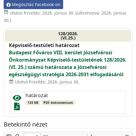
Megosztás Facebook-on
event_available
Utolsó frissítés:
2026. június 30.
(Létrehozva:
2026. június
30.
)
128/2026.
(VI.25.)
Képviselő-testületi határozat
Budapest Főváros VIII. kerület Józsefvárosi
Önkormányzat Képviselő-testületének 128/2026.
(VI. 25.) számú határozata a Józsefvárosi
egészségügyi stratégia 2026-2031 elfogadásáról
Utolsó frissítés: 2026. június 30.
event_available
határozat
133 KB
PDF dokumentum
Betekintő nézet