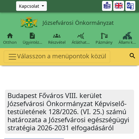
Ugrás a fő tartalomra

Kapcsolat
Józsefvárosi Önkormányzat




Otthon
Ügyintéz…
Részvétel
Átláthat…
Pázmány
Állami k…
Válasszon a menüpontok közül

Budapest Főváros VIII. kerület
Józsefvárosi Önkormányzat Képviselő-
testületének 128/2026. (VI. 25.) számú
határozata a Józsefvárosi egészségügyi
stratégia 2026-2031 elfogadásáról