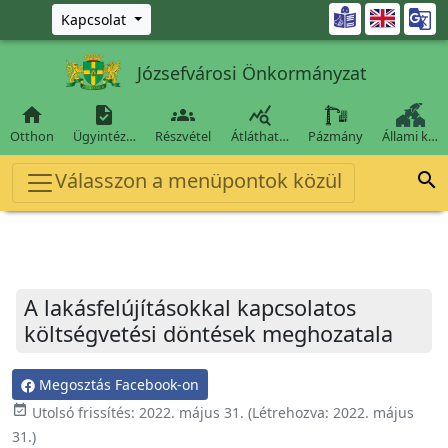
Ugrás a fő tartalomra

Kapcsolat
Józsefvárosi Önkormányzat




Otthon
Ügyintéz…
Részvétel
Átláthat…
Pázmány
Állami k…
Válasszon a menüpontok közül

A lakásfelújításokkal kapcsolatos
költségvetési döntések meghozatala
Megosztás Facebook-on
event_available
Utolsó frissítés:
2022. május 31.
(Létrehozva:
2022. május
31.
)