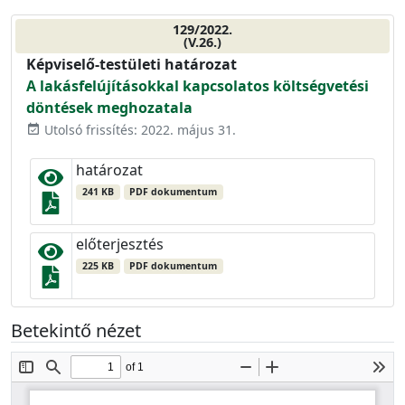
129/2022.
(V.26.)
Képviselő-testületi határozat
A lakásfelújításokkal kapcsolatos költségvetési
döntések meghozatala
Utolsó frissítés: 2022. május 31.
event_available
határozat
241 KB
PDF dokumentum
előterjesztés
225 KB
PDF dokumentum
Betekintő nézet